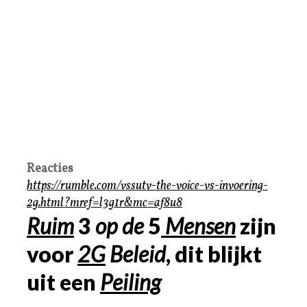
Reacties
https://rumble.com/vssutv-the-voice-vs-invoering-
2g.html?mref=l3g1r&mc=af8u8
Ruim
3
op de
5
Mensen
zijn
voor
2G
Beleid
, dit blijkt
uit een
Peiling