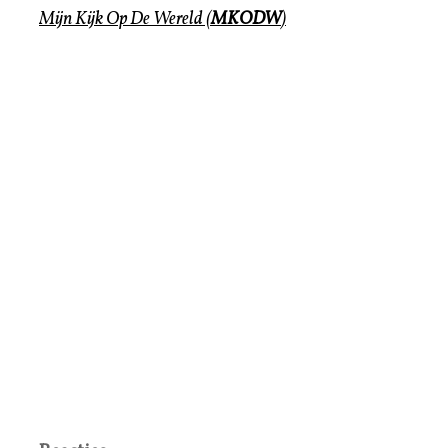
Mijn Kijk Op De Wereld
(
MKODW
)