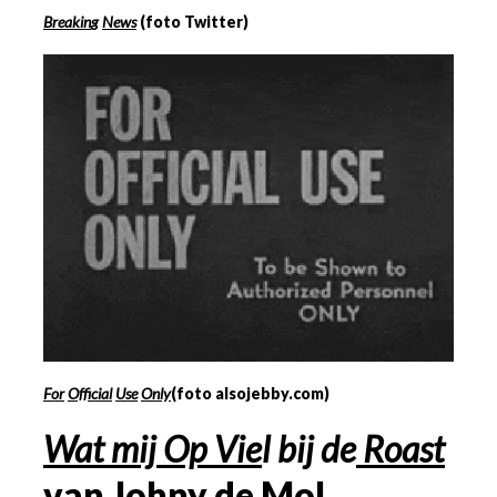
Breakin
g
News
(foto Twitter)
For
Official
Use
Only
(foto alsojebby.com)
Wat mij Op Vie
l
bij de
Roast
van Johny de Mol