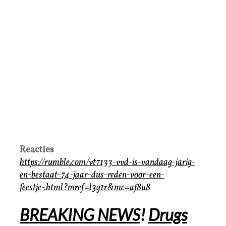
Reacties
https://rumble.com/vt7133-vvd-is-vandaag-jarig-
en-bestaat-74-jaar-dus-reden-voor-een-
feestje-.html?mref=l3g1r&mc=af8u8
BREAKING NEWS
!
Drugs