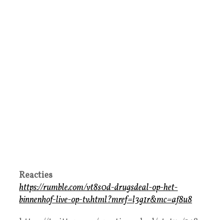
Reacties
https://rumble.com/vt8s0d-drugsdeal-op-het-
binnenhof-live-op-tv.html?mref=l3g1r&mc=af8u8