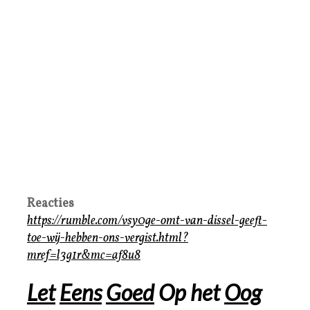
Reacties
https://rumble.com/vsy0ge-omt-van-dissel-geeft-
toe-wij-hebben-ons-vergist.html?
mref=l3g1r&mc=af8u8
Let
Eens
Goed
Op het
Oog