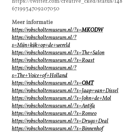
https://twitter.com/creative_cked/status/148
6719934709207050
Meer informatie
https://robscholtemuseum.nl/?s=
MKODW
https://robscholtemuseum.nl/?
s=Mijn+kijk+op+de+wereld
https://robscholtemuseum.nl/?s=The+Salon
https://robscholtemuseum.nl/?s=Roast
https://robscholtemuseum.nl/?
s=The+Voice+of+Holland
https://robscholtemuseum.nl/?s=
OMT
https://robscholtemuseum.nl/?s=Jaap+van+Dissel
https://robscholtemuseum.nl/?s=John+de+Mol
https://robscholtemuseum.nl/?s=Antifa
https://robscholtemuseum.nl/?s=Romeo
https://robscholtemuseum.nl/?s=Drugs+Deal
https://robscholtemuseum.nl/?s=Binnenhof