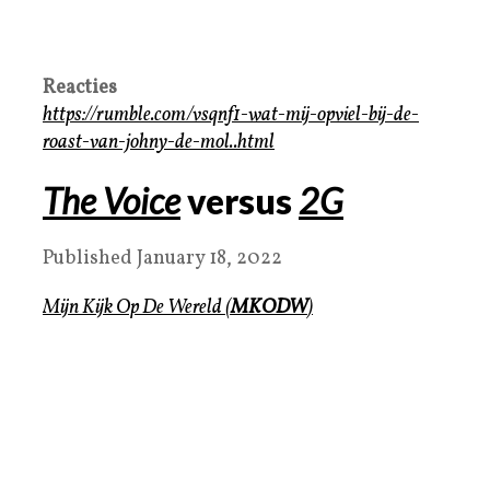
Reacties
https://rumble.com/vsqnf1-wat-mij-opviel-bij-de-
roast-van-johny-de-mol..html
The Voice
versus
2G
Published
January 18, 2022
Mijn Kijk Op De Wereld
(
MKODW
)