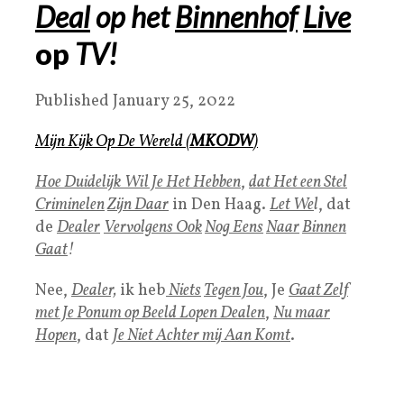
Deal
op het
Binnenhof
Live
op
TV
!
Published January 25, 2022
Mijn Kijk Op De Wereld
(
MKODW
)
Hoe Duidelijk
Wil Je Het Hebben
,
dat Het een
Stel
Criminelen
Zijn Daar
in Den Haag.
Let We
l
, dat
de
Dealer
Vervolgens Ook
Nog Eens
Naar
Binnen
Gaat
!
Nee,
Dealer,
ik heb
Niets
Tegen Jou
, Je
Gaat Zelf
met Je Ponum op Beeld Lopen Dealen
,
Nu maar
Hopen
, dat
Je Niet Achter mij Aan Komt
.