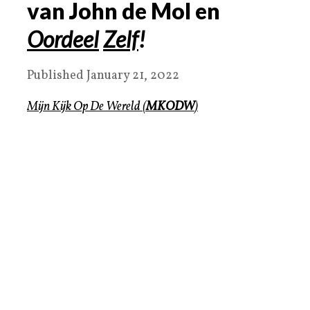
van John de Mol en
Oordeel
Zelf
!
Published
January 21, 2022
Mijn Kijk Op De Wereld
(
MKODW
)