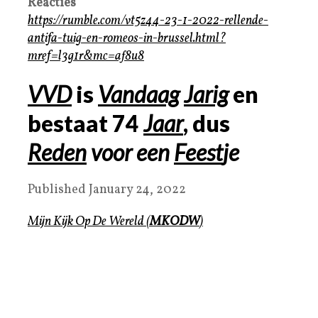
Reacties
https://rumble.com/vt5z44-23-1-2022-rellende-
antifa-tuig-en-romeos-in-brussel.html?
mref=l3g1r&mc=af8u8
VVD
is
Vandaag
Jarig
en
bestaat 74
Jaar
, dus
Rede
n
voor een
Feest
je
Published January 24, 2022
Mijn Kijk Op De Wereld
(
MKODW
)