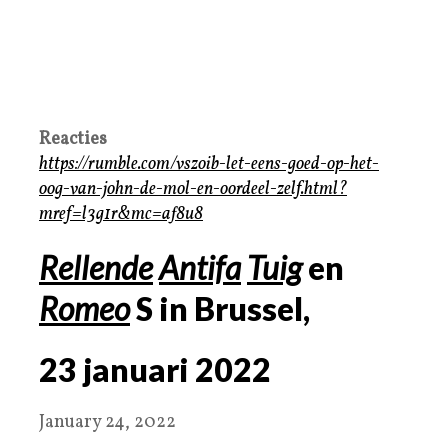
Reacties
https://rumble.com/vszoib-let-eens-goed-op-het-
oog-van-john-de-mol-en-oordeel-zelf.html?
mref=l3g1r&mc=af8u8
Rellende
Antifa
Tuig
en
Romeo
S in Brussel,
23
januari
2022
January 24, 2022