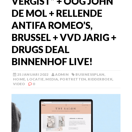
VERGIST” + OOG JOHN
DE MOL + RELLENDE
ANTIFA ROMEO’S,
BRUSSEL + VVD JARIG +
DRUGS DEAL
BINNENHOF LIVE!
25 JANUARI 2022
ADMIN
BUSINESSPLAN
,
HOME
,
LOCATIE
,
MEDIA
,
PORTRETTEN
,
RIDDERBOEK
,
VIDEO
0