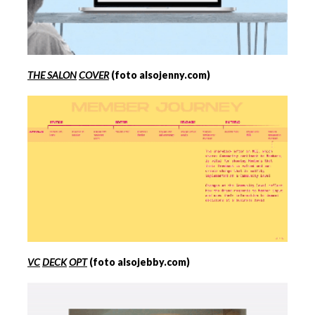
THE SALON
COVER
(foto alsojenny.com)
VC
DECK
OPT
(foto alsojebby.com)