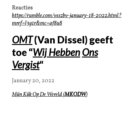
Reacties
https://rumble.com/vsszbv-january-18-2022.html?
mref=l3g1r&mc=af8u8
OMT
(Van Dissel) geeft
toe “
Wij
Hebben
Ons
Vergist
“
January 20, 2022
Mijn Kijk Op De Wereld
(
MKODW
)