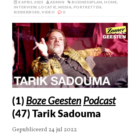
8 APRIL 2023
ADMIN
BUSINESSPLAN
,
HOME
,
INTERVIEW
,
LOCATIE
,
MEDIA
,
PORTRETTEN
,
RIDDERBOEK
,
VIDEO
0
(
1
)
Boze Geesten
Podcast
(
47
)
Tarik Sadouma
Gepubliceerd 24 jul 2022