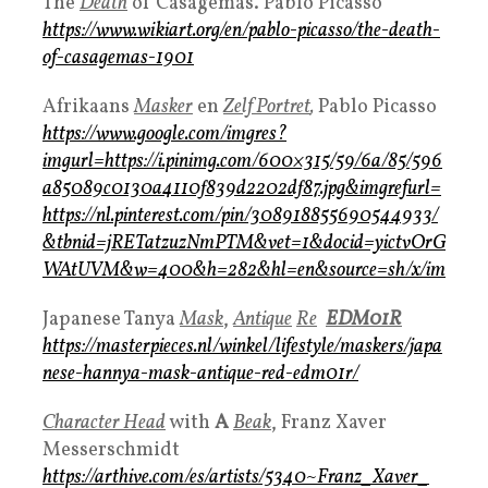
The
Death
of Casagemas. Pablo Picasso
https://www.wikiart.org/en/pablo-picasso/the-death-
of-casagemas-1901
Afrikaans
Masker
en
Zelf Portret
,
Pablo Picasso
https://www.google.com/imgres?
imgurl=https://i.pinimg.com/600×315/59/6a/85/596
a85089c0130a4110f839d2202df87.jpg&imgrefurl=
https://nl.pinterest.com/pin/308918855690544933/
&tbnid=jRETatzuzNmPTM&vet=1&docid=yictvOrG
WAtUVM&w=400&h=282&hl=en&source=sh/x/im
Japanese Tanya
Mask
,
Antique
Re
EDM01R
https://masterpieces.nl/winkel/lifestyle/maskers/japa
nese-hannya-mask-antique-red-edm01r/
Character Head
with
A
Beak
, Franz Xaver
Messerschmidt
https://arthive.com/es/artists/5340~Franz_Xaver_