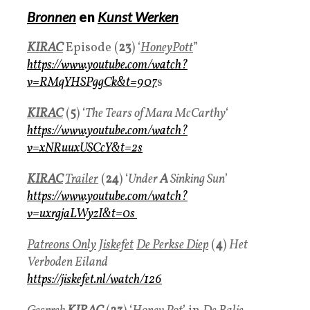
Bronnen
en
Kunst Werken
K
IRAC
Episode (
23
) ‘
HoneyPott
”
https://www.youtube.com/watch?
v=RMqYHSPggCk&t=907
s
KIRAC
(
5
) ‘
The Tears of Mara McCarthy
‘
https://www.youtube.com/watch?
v=xNRuuxUSCcY&t=2s
KIRAC
Trailer
(
24
) ‘
Under
A
Sinking Sun
’
https://www.youtube.com/watch?
v=uxrgjaLWyzI&t=0s
Patreons Only
Jiskefet
De Perkse Diep
(
4
)
Het
Verboden Eiland
https://jiskefet.nl/watch/126