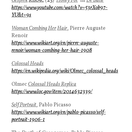
Gesprek
KIRAC
(
23
) ‘
Honey Pot
’ in
De Balie
https://www.youtube.com/watch?v=53rXob97-
YU&t=9s
Woman Combing Her
Hair
, Pierre Auguste
Renoir
https://www.wikiart.org/en/pierre-auguste-
renoir/woman-combing-her-hair-1908
Colossal Heads
https://en.wikipedia.org/wiki/Olmec_colossal_heads
Olmec
Colossal Heads Replica
https://www.loc.gov/item/2014632339/
Self Portrait
, Pablo Picasso
https://www.wikiart.org/en/pablo-picasso/self-
portrait-1906-1