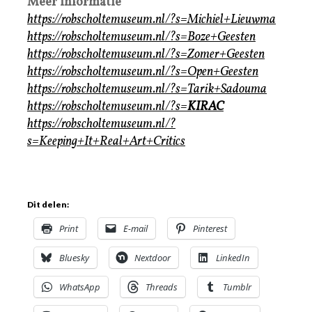
Meer informatie
https://robscholtemuseum.nl/?s=Michiel+Lieuwma
https://robscholtemuseum.nl/?s=Boze+Geesten
https://robscholtemuseum.nl/?s=Zomer+Geesten
https://robscholtemuseum.nl/?s=Open+Geesten
https://robscholtemuseum.nl/?s=Tarik+Sadouma
https://robscholtemuseum.nl/?s=
KIRAC
https://robscholtemuseum.nl/?
s=Keeping+It+Real+Art+Critics
Dit delen:
Print
E-mail
Pinterest
Bluesky
Nextdoor
LinkedIn
WhatsApp
Threads
Tumblr