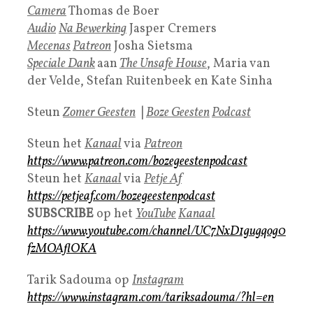
Camera
Thomas de Boer
Audio
Na Bewerking
Jasper Cremers
Mecenas
Patreon
Josha Sietsma
Speciale Dank
aan
The Unsafe House
, Maria van
der Velde, Stefan Ruitenbeek en Kate Sinha
Steun
Zomer Geesten
|
Boze Geesten
Podcast
Steun het
Kanaal
via
Patreon
https://www.patreon.com/bozegeestenpodcast
Steun het
Kanaal
via
Petje Af
https://petjeaf.com/bozegeestenpodcast
SUBSCRIBE
op het
YouTube
Kanaal
https://www.youtube.com/channel/UC7NxD1gugqog0
fzMOAflOKA
Tarik Sadouma op
Instagram
https://www.instagram.com/tariksadouma/?hl=en