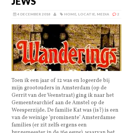
JEWS
4 DECEMBER 2018
HOME
,
LOCATIE
,
MEDIA
2
Toen ik een jaar of 12 was en logeerde bij
mijn grootouders in Amsterdam (op de
Gerrit van der Veenstraat) ging ik naar het
Gemeentearchief aan de Amstel op de
Weesperzijde. De familie Kat was (is?) is een
van de weinige ‘prominente’ Amsterdamse
families (er zit zelfs ergens een
burgemeester in de 16e eeuw), waarvan het