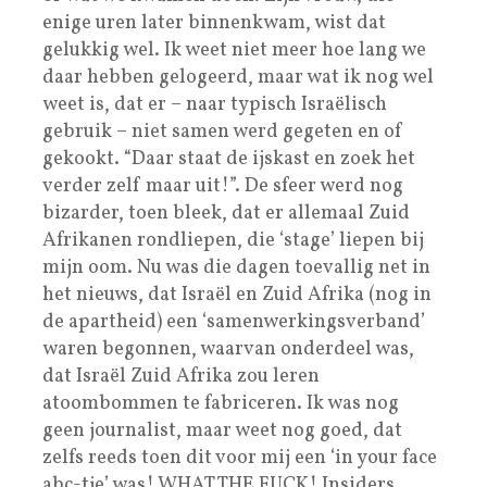
enige uren later binnenkwam, wist dat
gelukkig wel. Ik weet niet meer hoe lang we
daar hebben gelogeerd, maar wat ik nog wel
weet is, dat er – naar typisch Israëlisch
gebruik – niet samen werd gegeten en of
gekookt. “Daar staat de ijskast en zoek het
verder zelf maar uit!”. De sfeer werd nog
bizarder, toen bleek, dat er allemaal Zuid
Afrikanen rondliepen, die ‘stage’ liepen bij
mijn oom. Nu was die dagen toevallig net in
het nieuws, dat Israël en Zuid Afrika (nog in
de apartheid) een ‘samenwerkingsverband’
waren begonnen, waarvan onderdeel was,
dat Israël Zuid Afrika zou leren
atoombommen te fabriceren. Ik was nog
geen journalist, maar weet nog goed, dat
zelfs reeds toen dit voor mij een ‘in your face
abc-tje’ was! WHAT THE FUCK! Insiders