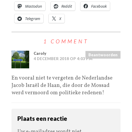
Mastodon
Reddit
Facebook
Telegram
X
1 COMMENT
Caroly
Beantwoorden
4 DECEMBER 2018 OP 4:03 PM
En vooral niet te vergeten de Nederlandse
Jacob Israël de Haan, die door de Mossad
werd vermoord om politieke redenen!
Plaats een reactie
Uw e-mailadres wordt niet