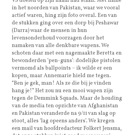
VS doelen op zijn naam had staan. Met name
in het noorden van Pakistan, waar we vooral
actief waren, hing zijn foto overal. Een van
de stukken ging over een dorp bij Peshawar
(Darra) waar de mensen in hun
levensonderhoud voorzagen door het
namaken van alle denkbare wapens. We
schoten daar met een nagemaakte Beretta en
bewonderden ‘pen-guns’: dodelijke pistolen
vermomd als ballpoints – ik wilde er een
kopen, maar Annemarie hield me tegen.
“Ben je gek, man! Als ze die bij je vinden
hang je!” Het zou nu een mooi wapen zijn
tegen de Demmink Squads. Maar de houding
van de media ten opzichte van Afghanistan
en Pakistan veranderde na 9/11 van slag op
stoot, alles ‘lag opeens anders’. We kregen
een mail van hoofdredacteur Folkert Jensma,