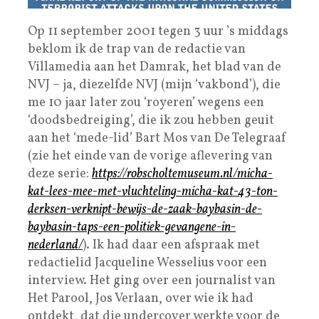
Op 11 september 2001 tegen 3 uur ’s middags
beklom ik de trap van de redactie van
Villamedia aan het Damrak, het blad van de
NVJ – ja, diezelfde NVJ (mijn ‘vakbond’), die
me 10 jaar later zou ‘royeren’ wegens een
‘doodsbedreiging’, die ik zou hebben geuit
aan het ‘mede-lid’ Bart Mos van De Telegraaf
(zie het einde van de vorige aflevering van
deze serie:
https://robscholtemuseum.nl/micha-
kat-lees-mee-met-vluchteling-micha-kat-43-ton-
derksen-verknipt-bewijs-de-zaak-baybasin-de-
baybasin-taps-een-politiek-gevangene-in-
nederland/
). Ik had daar een afspraak met
redactielid Jacqueline Wesselius voor een
interview. Het ging over een journalist van
Het Parool, Jos Verlaan, over wie ik had
ontdekt, dat die undercover werkte voor de