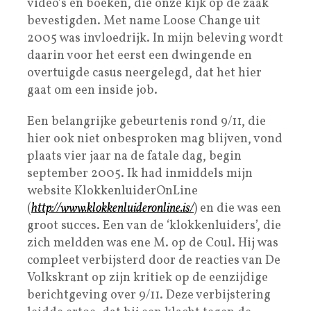
video’s en boeken, die onze kijk op de zaak
bevestigden. Met name Loose Change uit
2005 was invloedrijk. In mijn beleving wordt
daarin voor het eerst een dwingende en
overtuigde casus neergelegd, dat het hier
gaat om een inside job.
Een belangrijke gebeurtenis rond 9/11, die
hier ook niet onbesproken mag blijven, vond
plaats vier jaar na de fatale dag, begin
september 2005. Ik had inmiddels mijn
website KlokkenluiderOnLine
(
http://www.klokkenluideronline.is/
) en die was een
groot succes. Een van de ‘klokkenluiders’, die
zich meldden was ene M. op de Coul. Hij was
compleet verbijsterd door de reacties van De
Volkskrant op zijn kritiek op de eenzijdige
berichtgeving over 9/11. Deze verbijstering