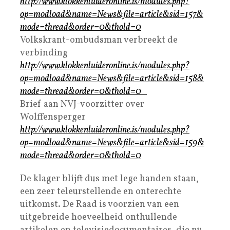
http://www.klokkenluideronline.is/modules.php?
op=modload&name=News&file=article&sid=157&
mode=thread&order=0&thold=0
Volkskrant-ombudsman verbreekt de
verbinding
http://www.klokkenluideronline.is/modules.php?
op=modload&name=News&file=article&sid=158&
mode=thread&order=0&thold=0
Brief aan NVJ-voorzitter over
Wolffensperger
http://www.klokkenluideronline.is/modules.php?
op=modload&name=News&file=article&sid=159&
mode=thread&order=0&thold=0
De klager blijft dus met lege handen staan,
een zeer teleurstellende en onterechte
uitkomst. De Raad is voorzien van een
uitgebreide hoeveelheid onthullende