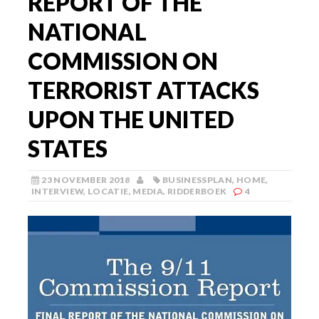
REPORT OF THE
NATIONAL
COMMISSION ON
TERRORIST ATTACKS
UPON THE UNITED
STATES
23 NOVEMBER 2018
BUSINESSPLAN
,
HOME
,
INTERVIEW
,
LOCATIE
,
MEDIA
,
RIDDERBOEK
4