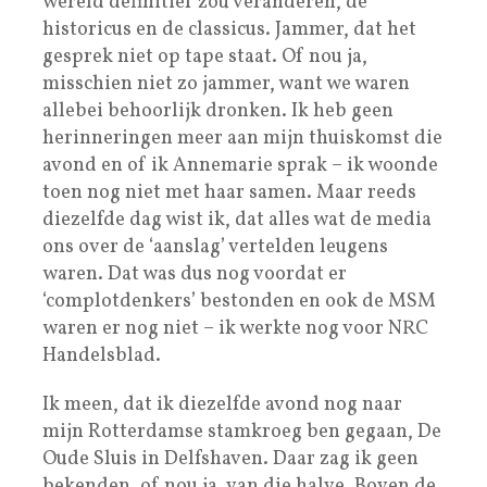
wereld definitief zou veranderen, de
historicus en de classicus. Jammer, dat het
gesprek niet op tape staat. Of nou ja,
misschien niet zo jammer, want we waren
allebei behoorlijk dronken. Ik heb geen
herinneringen meer aan mijn thuiskomst die
avond en of ik Annemarie sprak – ik woonde
toen nog niet met haar samen. Maar reeds
diezelfde dag wist ik, dat alles wat de media
ons over de ‘aanslag’ vertelden leugens
waren. Dat was dus nog voordat er
‘complotdenkers’ bestonden en ook de MSM
waren er nog niet – ik werkte nog voor NRC
Handelsblad.
Ik meen, dat ik diezelfde avond nog naar
mijn Rotterdamse stamkroeg ben gegaan, De
Oude Sluis in Delfshaven. Daar zag ik geen
bekenden, of nou ja, van die halve. Boven de