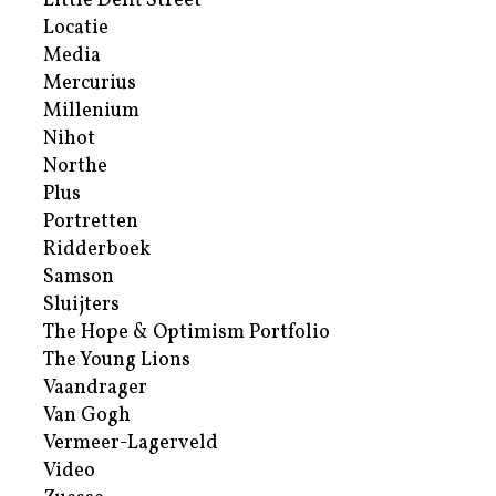
Little Delft Street
Locatie
Media
Mercurius
Millenium
Nihot
Northe
Plus
Portretten
Ridderboek
Samson
Sluijters
The Hope & Optimism Portfolio
The Young Lions
Vaandrager
Van Gogh
Vermeer-Lagerveld
Video