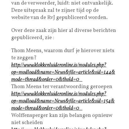
van de verweerder, luidt: niet ontvankelijk.
Deze uitspraak zal te zijner tijd op de
website van de RvJ gepubliceerd worden.
Over deze zaak zijn hier al diverse berichten
gepubliceerd, zie :
Thom Meens, waarom durf je hierover niets
te zeggen?
http://www.klokkenluideronline.is/modules.php?
op=modload&name=News&file=article&sid=144&
mode=thread&order=0&thold=0
Thom Meens ter verantwoording geroepen
http://www.klokkenluideronline.is/modules.php?
op=modload&name=News&file=article&sid=154&
mode=thread&order=0&thold=0
Wolffensperger kan zijn belangen opnieuw
niet scheiden