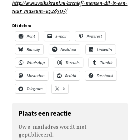
http://www.volkskrant.nl/archief/-mensen-dit-is-een-
raar-museum~a728305/
Dit delen:
Print
E-mail
Pinterest
Bluesky
Nextdoor
LinkedIn
WhatsApp
Threads
Tumblr
Mastodon
Reddit
Facebook
Telegram
X
Plaats een reactie
Uw e-mailadres wordt niet
gepubliceerd.