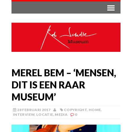
MEREL BEM – ‘MENSEN,
DIT IS EEN RAAR
MUSEUM’
28 FEBRUARI 2017
COPYRIGHT
,
HOME
,
INTERVIEW
,
LOCATIE
,
MEDIA
0