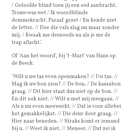
/ Geloofde blind toen jij een eed aanbracht.
Trouw was wet / Ik woordblinde
dommekracht. Paraaf gezet / En kende niet
de letter. // Doe die vals slag nu maar zonder
mij. / Kwaak me desnoods na als je me de
trap aflacht.’
Of ‘Aan het woord’, bij ‘t-Mart’ van Hans op
de Beeck:
‘Wilt u uw tas even openmaken? // Uw tas. //
Mag ik uw bon zien? // De bon. / De kassabon
graag. // Dit hier staat dus niet op de bon. //
En dit ook niet. // Wilt u met mij meegaan. //
Als u nu even meewerkt. // Dat is voor allebei
het gemakkelijkst. // Die deur door graag. //
Hier naar beneden. // Straks komt er iemand
bij u. // Weet ik niet. // Meneer. // Dat zei ik