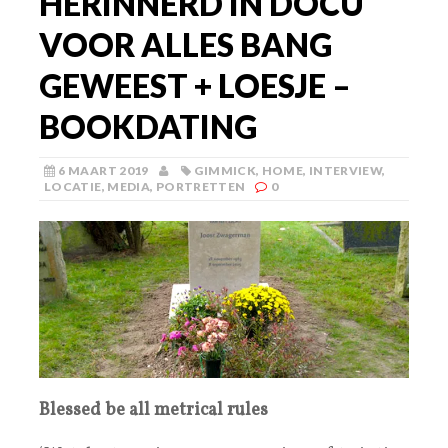
HERINNERD IN DOCU
VOOR ALLES BANG
GEWEEST + LOESJE –
BOOKDATING
6 MAART 2019
GIMMICK
,
HOME
,
INTERVIEW
,
LOCATIE
,
MEDIA
,
PORTRETTEN
0
Blessed be all metrical rules