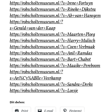
https://robscholtemuseum.nl/?s=Irene+Fortuyn
https://robscholtemuseum.nl/?s=Rineke+Dijkstra
https://robscholtemuseum.nl/?s=Ab+van+Hanegem
https://robscholtemuseum.nl/?
s=Gerald+van+der+Kaap
https://robscholtemuseum.nl/?s=Maarten+Ploeg
https://robscholtemuseum.nl/?s=Harry+Mulisch
https://robscholtemuseum.nl/?s=Coen+Verbraak
https://robscholtemuseum.nl/?s=Anil+Ramdas
https://robscholtemuseum.nl/?s=Bart+Chabot
https://robscholtemuseum.nl/?s=Maaike+Pereboom
https://robscholtemuseum.nl/?
s=Ari%C3%ABlle+Veerkamp
https://robscholtemuseum.nl/?s=Sandra+Derks
https://robscholtemuseum.nl/?s=Loesje
Dit delen:
Print
E-mail
Pinterest