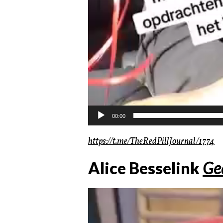
00:00
https://t.me/TheRedPillJournal/1774
Alice Besselink
Ge
Videospeler