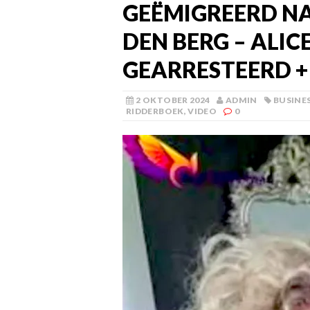
GEËMIGREERD N
DEN BERG – ALIC
GEARRESTEERD +
2 OKTOBER 2024
ADMIN
BUSINE
RIDDERBOEK
,
VIDEO
0