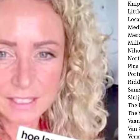
Kni
Littl
Loca
Med
Merc
Mill
Niho
Nort
Plus
Port
Ridd
Sam
Sluij
The 
The 
Vaan
Van
Verm