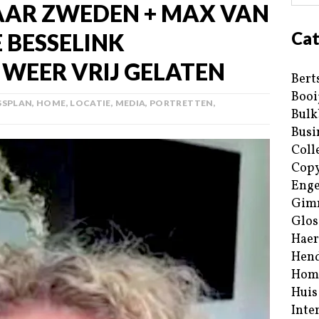
AAR ZWEDEN + MAX VAN
Cat
E BESSELINK
 WEER VRIJ GELATEN
Bert
Booi
SSPLAN
,
HOME
,
LOCATIE
,
MEDIA
,
PORTRETTEN
,
Bulk
Busi
Coll
Copy
Enge
Gim
Glos
Haer
Hend
Hom
Huis
Inte