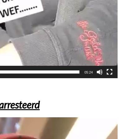
05:24
arresteerd