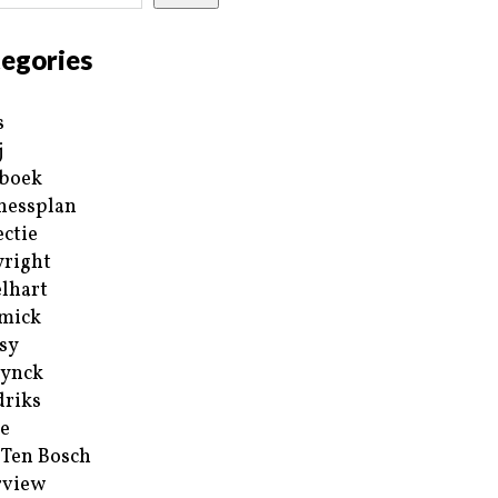
egories
s
j
boek
nessplan
ectie
right
lhart
mick
sy
ynck
riks
e
 Ten Bosch
rview