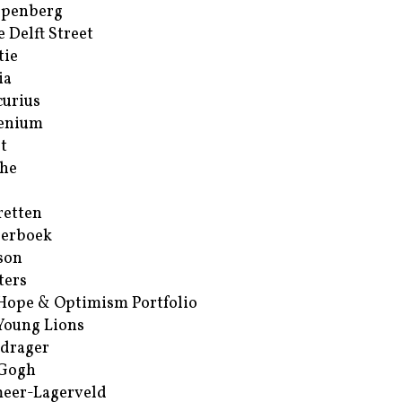
ppenberg
e Delft Street
tie
ia
urius
enium
t
he
retten
erboek
son
ters
Hope & Optimism Portfolio
Young Lions
drager
 Gogh
eer-Lagerveld