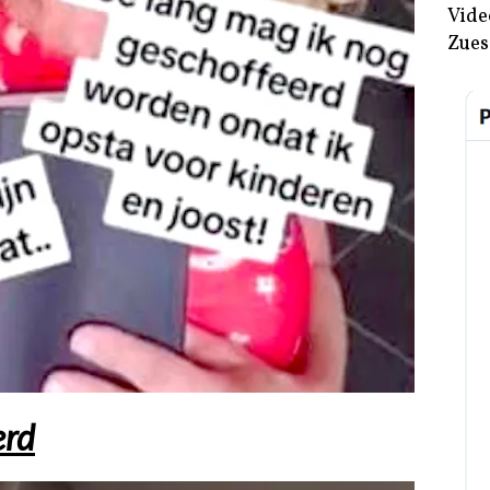
Vide
Zues
erd