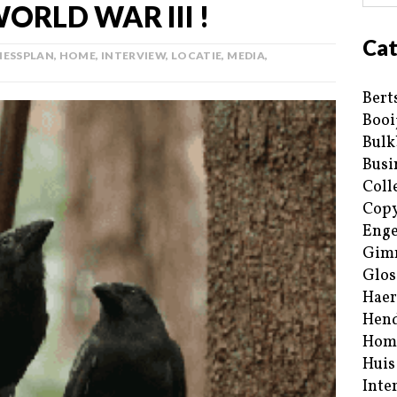
ORLD WAR III !
Cat
NESSPLAN
,
HOME
,
INTERVIEW
,
LOCATIE
,
MEDIA
,
Bert
Booi
Bulk
Busi
Coll
Copy
Enge
Gim
Glos
Haer
Hend
Hom
Huis
Inte