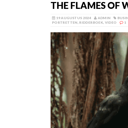
THE FLAMES OF W
19 AUGUSTUS 2024
ADMIN
BUSI
PORTRETTEN
,
RIDDERBOEK
,
VIDEO
1