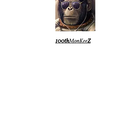
100th
MonKee
Z