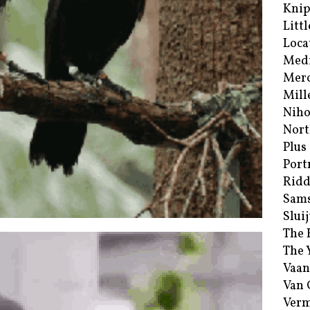
Kni
Littl
Loca
Med
Merc
Mill
Niho
Nort
Plus
Port
Ridd
Sam
Sluij
The 
The 
Vaan
Van
Verm