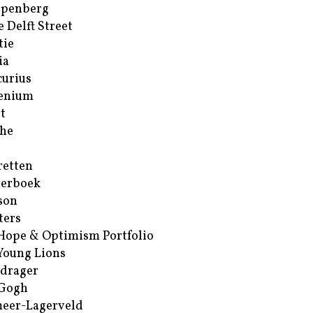
ppenberg
e Delft Street
tie
ia
urius
enium
t
he
retten
erboek
son
ters
Hope & Optimism Portfolio
Young Lions
drager
 Gogh
eer-Lagerveld