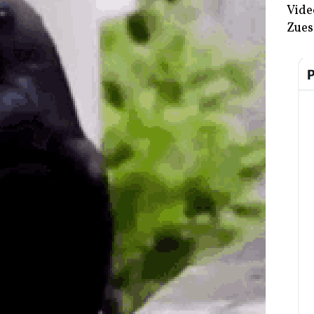
Vide
Zues