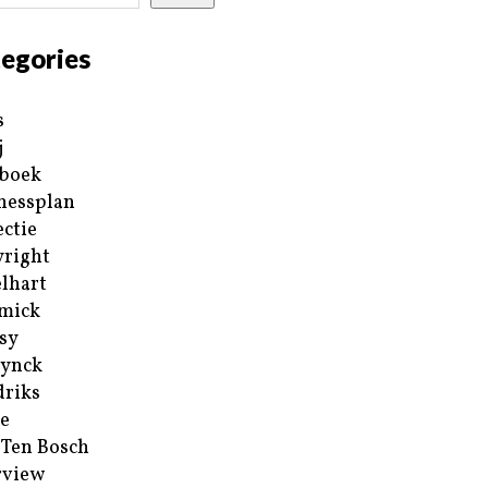
egories
s
j
boek
nessplan
ectie
right
lhart
mick
sy
ynck
riks
e
 Ten Bosch
rview