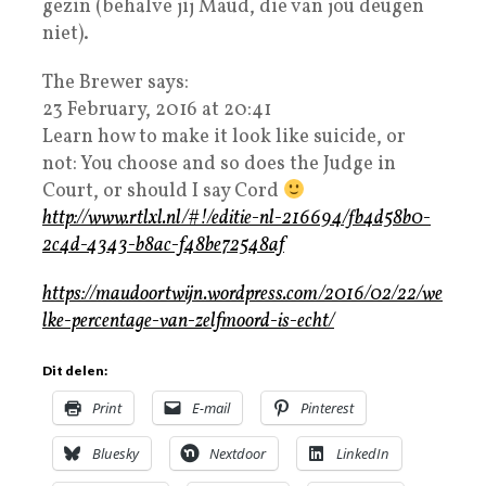
gezin (behalve jij Maud, die van jou deugen
niet).
The Brewer says:
23 February, 2016 at 20:41
Learn how to make it look like suicide, or
not: You choose and so does the Judge in
Court, or should I say Cord
http://www.rtlxl.nl/#!/editie-nl-216694/fb4d58b0-
2c4d-4343-b8ac-f48be72548af
https://maudoortwijn.wordpress.com/2016/02/22/we
lke-percentage-van-zelfmoord-is-echt/
Dit delen:
Print
E-mail
Pinterest
Bluesky
Nextdoor
LinkedIn