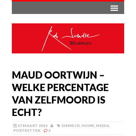
MAUD OORTWIJN –
WELKE PERCENTAGE
VAN ZELFMOORD IS
ECHT?
27 MAART 2016
GIMMICK
,
HOME
,
MEDIA
,
PORTRETTEN
3