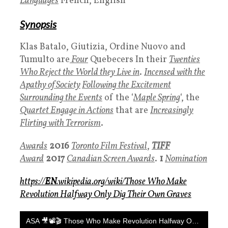
Languages
French, English
Synopsis
Klas Batalo, Giutizia, Ordine Nuovo and
Tumulto are
Four
Quebecers In their
Twenties
Who Reject the World they Live in
.
Incensed with the
Apathy of Society
Following the Excitement
Surrounding the Events
of the ‘
Maple Spring
‘, the
Quartet Engage in Actions
that are
Increasingly
Flirting with Terrorism
.
Awards
2016
Toronto Film Festival
,
TIFF
Award
2017
Canadian Screen Awards
.
1
Nomination
https://
EN
.wikipedia.org/wiki/Those Who Make
Revolution Halfway Only Dig Their Own Graves