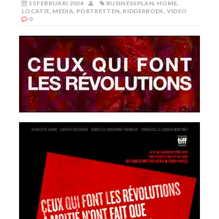
13 FEBRUARI 2024
BUSINESSPLAN
,
HOME
,
LOCATIE
,
MEDIA
,
PORTRETTEN
,
RIDDERBOEK
,
VIDEO
0