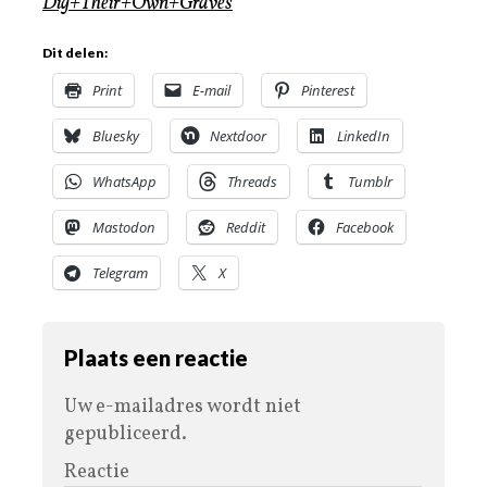
Dig+Their+Own+Graves
Dit delen:
Print
E-mail
Pinterest
Bluesky
Nextdoor
LinkedIn
WhatsApp
Threads
Tumblr
Mastodon
Reddit
Facebook
Telegram
X
Plaats een reactie
Uw e-mailadres wordt niet
gepubliceerd.
Reactie