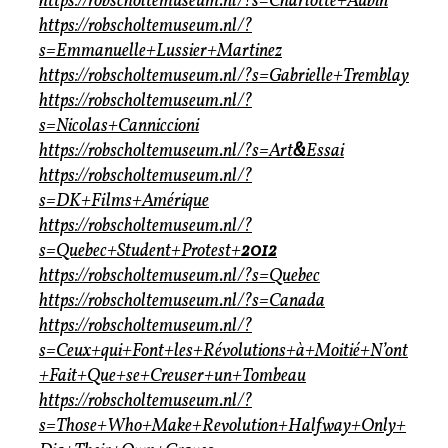
https://robscholtemuseum.nl/?s=Charlotte+Aubin
https://robscholtemuseum.nl/?
s=Emmanuelle+Lussier+Martinez
https://robscholtemuseum.nl/?s=Gabrielle+Tremblay
https://robscholtemuseum.nl/?
s=Nicolas+Canniccioni
https://robscholtemuseum.nl/?s=Art
&
Essai
https://robscholtemuseum.nl/?
s=DK+Films+Amérique
https://robscholtemuseum.nl/?
s=Quebec+Student+Protest+
2012
https://robscholtemuseum.nl/?s=Quebec
https://robscholtemuseum.nl/?s=Canada
https://robscholtemuseum.nl/?
s=Ceux+qui+Font+les+Révolutions+à+Moitié+N’ont
+Fait+Que+se+Creuser+un+Tombeau
https://robscholtemuseum.nl/?
s=Those+Who+Make+Revolution+Halfway+Only+