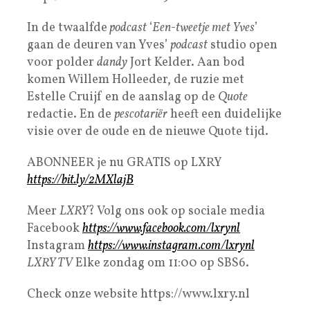
In de twaalfde
podcast
‘
Een-tweetje met Yves
’
gaan de deuren van Yves’
podcast
studio open
voor polder
dandy
Jort Kelder. Aan bod
komen Willem Holleeder, de ruzie met
Estelle Cruijf en de aanslag op de
Quote
redactie. En de
pescotariër
heeft een duidelijke
visie over de oude en de nieuwe Quote tijd.
ABONNEER je nu GRATIS op LXRY
https://bit.ly/2MXlajB
Meer
LXRY
? Volg ons ook op sociale media
Facebook
https://www.facebook.com/lxrynl
Instagram
https://www.instagram.com/lxrynl
LXRY TV
Elke zondag om 11:00 op SBS6.
Check onze website https://www.lxry.nl