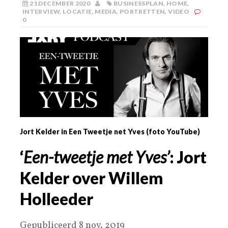
21 DECEMBER 2020
BUSINESSPLAN
,
HOME
,
INTERVIEW
,
LOCATIE
,
MEDIA
,
PORTRETTEN
,
VIDEO
0
Jort Kelder in Een Tweetje net Yves (foto YouTube)
‘
Een-tweetje met Yves’
: Jort
Kelder over Willem
Holleeder
Gepubliceerd 8 nov. 2019