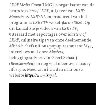
LXRY Media Group (
LMG) is organisator van de
beurs
Masters of LXRY
, uitgever van
LXRY
Magazine
&
LXRY.NL
en producent van het
programma
LXRY TV
wekelijks op
SBS6
. Op
dit kanaal zie je video’s van
LXRY TV
,
uiteraard met reportages over
Masters of
LXRY
, culinaire tips van onze deelnemende
Michelin
chefs uit ons popup restaurant
M34
,
interviews met onze
Masters
,
beleggingsadvies van Geert Schaaij
(
Beursgenote
n) en nog veel meer over luxury
lifestyle. Meer zien? Ga dan naar onze
website
https://www.lxry.nl
.