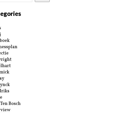
egories
s
j
boek
nessplan
ectie
right
lhart
mick
sy
ynck
riks
e
 Ten Bosch
rview