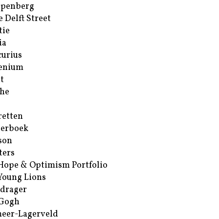
ppenberg
e Delft Street
tie
ia
urius
enium
t
he
retten
erboek
son
ters
Hope & Optimism Portfolio
Young Lions
drager
 Gogh
eer-Lagerveld