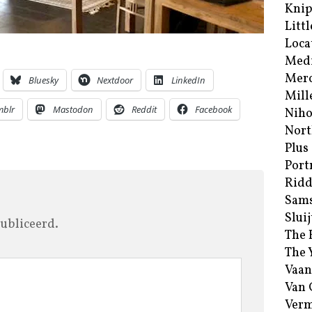
Kni
Littl
Loca
Med
Merc
Bluesky
Nextdoor
LinkedIn
Mill
mblr
Mastodon
Reddit
Facebook
Niho
Nort
Plus
Port
Ridd
Sam
Sluij
ubliceerd.
The 
The 
Vaan
Van
Verm