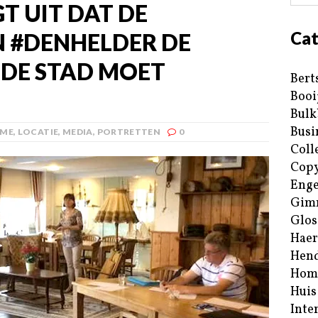
T UIT DAT DE
Cat
 #DENHELDER DE
 DE STAD MOET
Bert
Booi
Bulk
Busi
ME
,
LOCATIE
,
MEDIA
,
PORTRETTEN
0
Coll
Copy
Enge
Gim
Glos
Haer
Hend
Hom
Huis
Inte