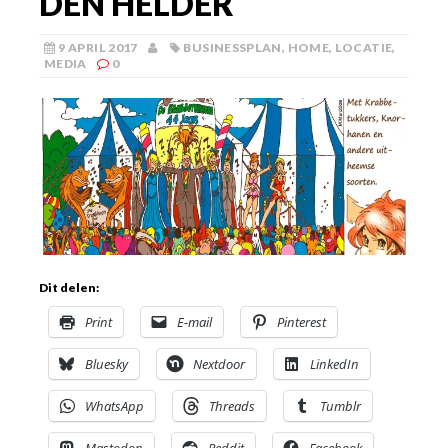
DEN HELDER
9 APRIL 2017
BUSINESSPLAN
,
HOME
,
LOCATIE
,
MEDIA
0
Dit delen:
Print
E-mail
Pinterest
Bluesky
Nextdoor
LinkedIn
WhatsApp
Threads
Tumblr
Mastodon
Reddit
Facebook