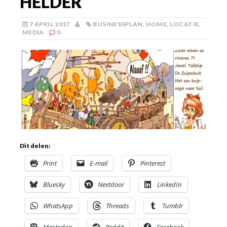
HELDER
7 APRIL 2017
BUSINESSPLAN
,
HOME
,
LOCATIE
,
MEDIA
0
Dit delen:
Print
E-mail
Pinterest
Bluesky
Nextdoor
LinkedIn
WhatsApp
Threads
Tumblr
Mastodon
Reddit
Facebook