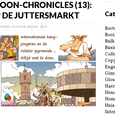
ON-CHRONICLES (13):
Cat
P DE JUTTERSMARKT
HOME
,
LOCATIE
,
MEDIA
0
Bert
Booi
Bulk
Busi
Coll
Copy
Enge
Gim
Glos
Haer
Hend
Hom
Huis
Inte