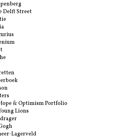
ppenberg
e Delft Street
tie
ia
urius
enium
t
he
retten
erboek
son
ters
Hope & Optimism Portfolio
Young Lions
drager
 Gogh
eer-Lagerveld