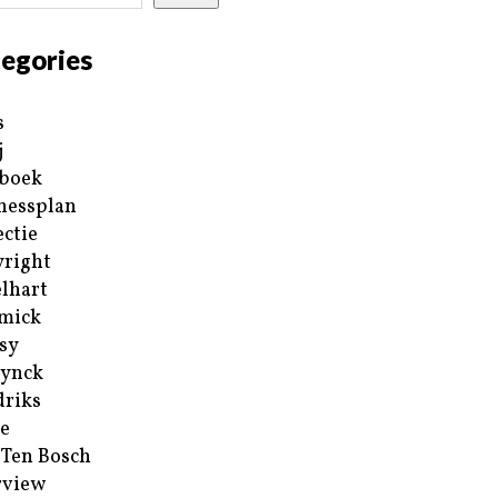
egories
s
j
boek
nessplan
ectie
right
lhart
mick
sy
ynck
riks
e
 Ten Bosch
rview