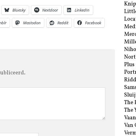
Kni
Bluesky
Nextdoor
LinkedIn
Littl
Loca
mblr
Mastodon
Reddit
Facebook
Med
Merc
Mill
Niho
Nort
Plus
Port
ubliceerd.
Ridd
Sam
Sluij
The 
The 
Vaan
Van
Verm