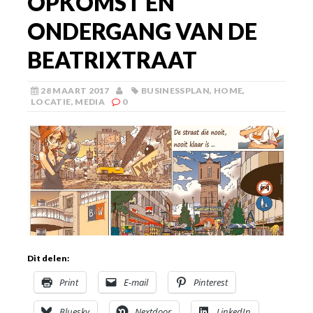
OPKOMST EN
ONDERGANG VAN DE
BEATRIXTRAAT
28 MAART 2017
BUSINESSPLAN
,
HOME
,
LOCATIE
,
MEDIA
0
Dit delen:
Print
E-mail
Pinterest
Bluesky
Nextdoor
LinkedIn