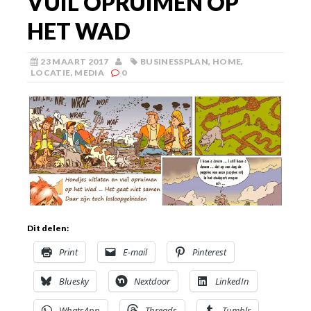
VUIL OPRUIMEN OP
HET WAD
23 MAART 2017
BUSINESSPLAN
,
HOME
,
LOCATIE
,
MEDIA
0
Dit delen:
Print
E-mail
Pinterest
Bluesky
Nextdoor
LinkedIn
WhatsApp
Threads
Tumblr