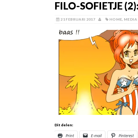
FILO-SOFIETJE (2
21 FEBRUARI 2017
HOME
,
MEDIA
Dit delen:
Print
E-mail
Pinterest