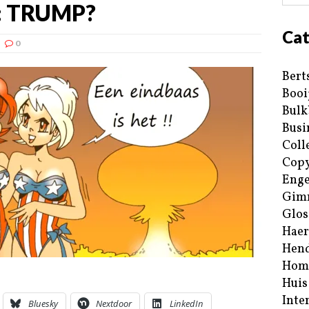
): TRUMP?
Cat
0
Bert
Booi
Bulk
Busi
Coll
Copy
Enge
Gim
Glos
Haer
Hend
Hom
Huis
Inte
Bluesky
Nextdoor
LinkedIn