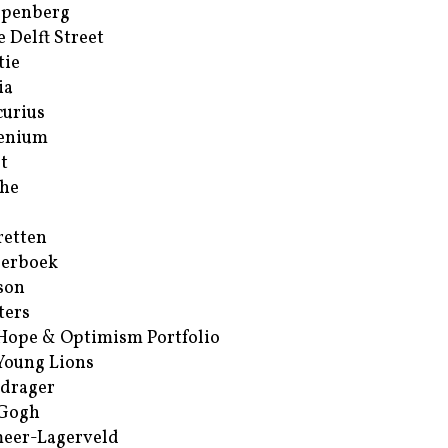
ppenberg
e Delft Street
tie
ia
urius
enium
t
he
retten
erboek
son
ters
Hope & Optimism Portfolio
Young Lions
drager
 Gogh
eer-Lagerveld