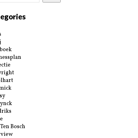
egories
s
j
boek
nessplan
ectie
right
lhart
mick
sy
ynck
riks
e
 Ten Bosch
rview