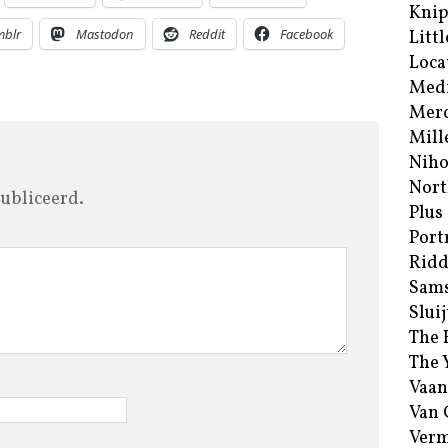
Kni
mblr
Mastodon
Reddit
Facebook
Littl
Loca
Med
Merc
Mill
Niho
Nort
ubliceerd.
Plus
Port
Ridd
Sam
Sluij
The 
The 
Vaan
Van
Verm