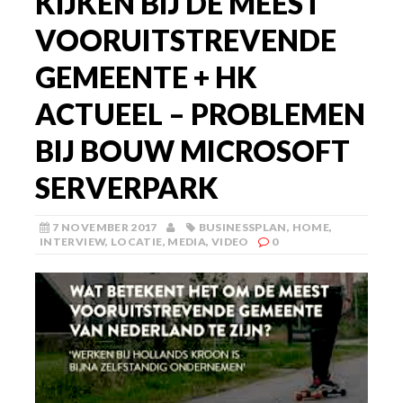
KIJKEN BIJ DE MEEST
VOORUITSTREVENDE
GEMEENTE + HK
ACTUEEL – PROBLEMEN
BIJ BOUW MICROSOFT
SERVERPARK
7 NOVEMBER 2017
BUSINESSPLAN
,
HOME
,
INTERVIEW
,
LOCATIE
,
MEDIA
,
VIDEO
0