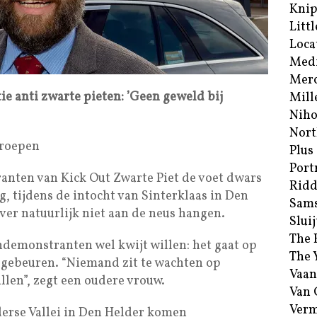
Kni
Littl
Loca
Med
Merc
 anti zwarte pieten: ’Geen geweld bij
Mill
Niho
Nort
eroepen
Plus
Port
anten van Kick Out Zwarte Piet de voet dwars
Ridd
 tijdens de intocht van Sinterklaas in Den
Sam
ver natuurlijk niet aan de neus hangen.
Sluij
The 
demonstranten wel kwijt willen: het gaat op
The 
gebeuren. “Niemand zit te wachten op
Vaan
illen”, zegt een oudere vrouw.
Van
Verm
derse Vallei in Den Helder komen