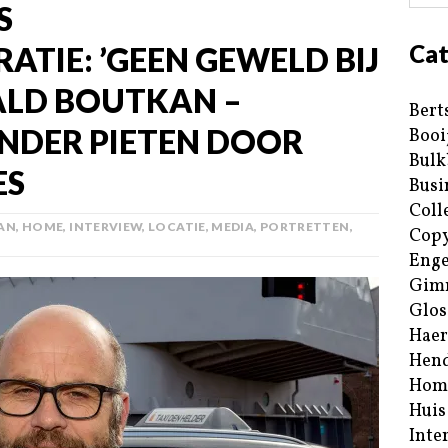
S
Cat
TIE: ’GEEN GEWELD BIJ
ALD BOUTKAN –
Bert
NDER PIETEN DOOR
Booi
Bulk
ES
Busi
Coll
AN
,
HOME
,
INTERVIEW
,
LOCATIE
,
MEDIA
,
PORTRETTEN
,
Copy
Enge
Gim
Glos
Haer
Hend
Hom
Huis
Inte