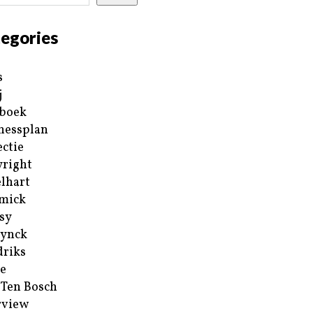
egories
s
j
boek
nessplan
ectie
right
lhart
mick
sy
ynck
riks
e
 Ten Bosch
rview