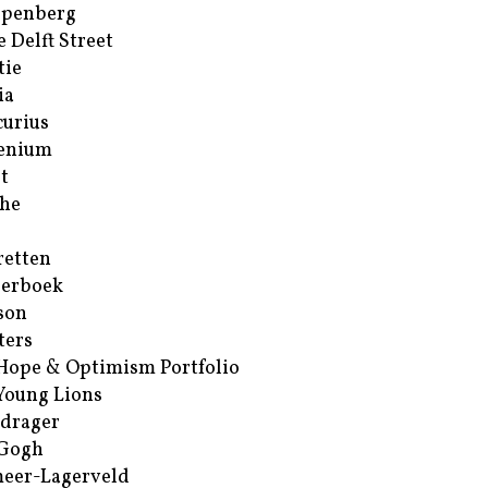
ppenberg
e Delft Street
tie
ia
urius
enium
t
he
retten
erboek
son
ters
Hope & Optimism Portfolio
Young Lions
drager
 Gogh
eer-Lagerveld