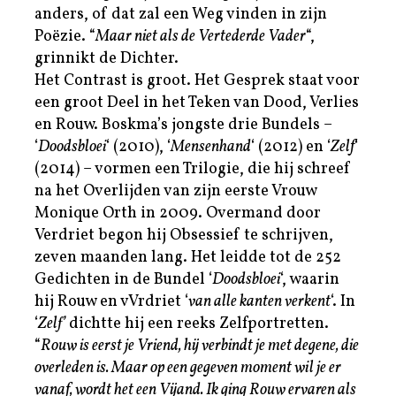
anders, of dat zal een Weg vinden in zijn
Poëzie. “
Maar niet als de Vertederde Vader
“,
grinnikt de Dichter.
Het Contrast is groot. Het Gesprek staat voor
een groot Deel in het Teken van Dood, Verlies
en Rouw. Boskma’s jongste drie Bundels –
‘
Doodsbloei
‘ (2010), ‘
Mensenhand
‘ (2012) en ‘
Zelf
‘
(2014) – vormen een Trilogie, die hij schreef
na het Overlijden van zijn eerste Vrouw
Monique Orth in 2009. Overmand door
Verdriet begon hij Obsessief te schrijven,
zeven maanden lang. Het leidde tot de 252
Gedichten in de Bundel ‘
Doodsbloei
‘, waarin
hij Rouw en vVrdriet ‘
van alle kanten verkent
‘. In
‘
Zelf’
dichtte hij een reeks Zelfportretten.
“
Rouw is eerst je Vriend, hij verbindt je met degene, die
overleden is. Maar op een gegeven moment wil je er
vanaf, wordt het een Vijand. Ik ging Rouw ervaren als