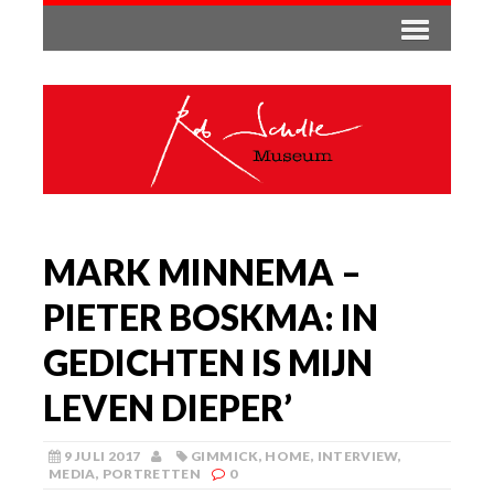
MARK MINNEMA –
PIETER BOSKMA: IN
GEDICHTEN IS MIJN
LEVEN DIEPER’
9 JULI 2017
GIMMICK
,
HOME
,
INTERVIEW
,
MEDIA
,
PORTRETTEN
0