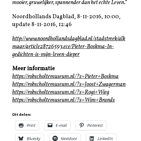
mooier, gruwelijker, spannender dan het echte Leven
.”
Noordhollands Dagblad, 8-11-2016, 10:00,
update 8-11-2016, 12:46
http://www.noordhollandsdagblad.nl/stadstreek/alk
maar/article28726593.ece/Pieter-Boskma-In-
gedichten-is-mijn-leven-dieper
Meer informatie
https://robscholtemuseum.nl/?s=Pieter+Boskma
https://robscholtemuseum.nl/?s=Joost+Zwagerman
https://robscholtemuseum.nl/?s=Rogi+Wieg
https://robscholtemuseum.nl/?s=Wim+Brands
Dit delen:
Print
E-mail
Pinterest
Bluesky
Nextdoor
LinkedIn