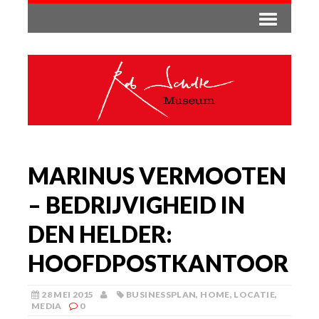
MARINUS VERMOOTEN
– BEDRIJVIGHEID IN
DEN HELDER:
HOOFDPOSTKANTOOR
28 MEI 2015
BUSINESSPLAN
,
HOME
,
LOCATIE
,
MEDIA
0