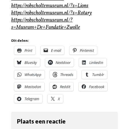
https://robscholtemuseum.nl/?s=Lions
https://robscholtemuseum.nl/?s=Rotary
https://robscholtemuseum.nl/?
s=Museum+De+Fundatie+Zwolle
Dit delen:
Print
E-mail
Pinterest
Bluesky
Nextdoor
LinkedIn
WhatsApp
Threads
Tumblr
Mastodon
Reddit
Facebook
Telegram
X
Plaats een reactie