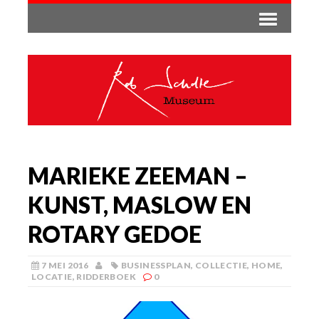
MARIEKE ZEEMAN –
KUNST, MASLOW EN
ROTARY GEDOE
7 MEI 2016
BUSINESSPLAN
,
COLLECTIE
,
HOME
,
LOCATIE
,
RIDDERBOEK
0