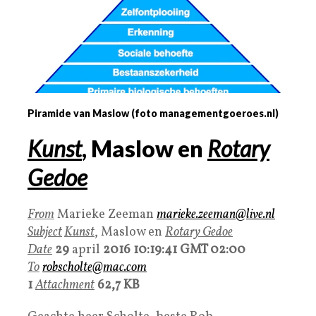
Piramide van Maslow (foto managementgoeroes.nl)
Kunst
, Maslow en
Rotary
Gedoe
From
Marieke Zeeman
marieke.zeeman@live.nl
Subject
Kunst
, Maslow en
Rotary Gedoe
Date
29
april
2016 10:19:41
GMT 02:00
To
robscholte@mac.com
1
Attachment
62,7 KB