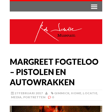
MARGREET FOGTELOO
– PISTOLEN EN
AUTOWRAKKEN
27 FEBRUARI 2017
GIMMICK
,
HOME
,
LOCATIE
,
MEDIA
,
PORTRETTEN
0