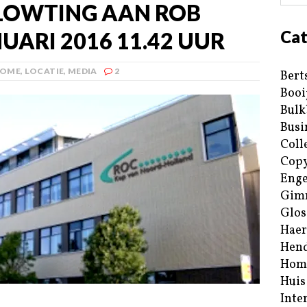
CLOWTING AAN ROB
Cat
UARI 2016 11.42 UUR
OME
,
LOCATIE
,
MEDIA
2
Bert
Booi
Bulk
Busi
Coll
Copy
Enge
Gim
Glos
Haer
Hend
Hom
Huis
Inte