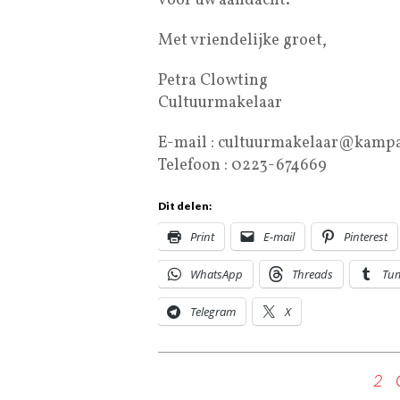
voor uw aandacht.
Met vriendelijke groet,
Petra Clowting
Cultuurmakelaar
E-mail : cultuurmakelaar@kampa
Telefoon : 0223-674669
Dit delen:
Print
E-mail
Pinterest
WhatsApp
Threads
Tu
Telegram
X
2