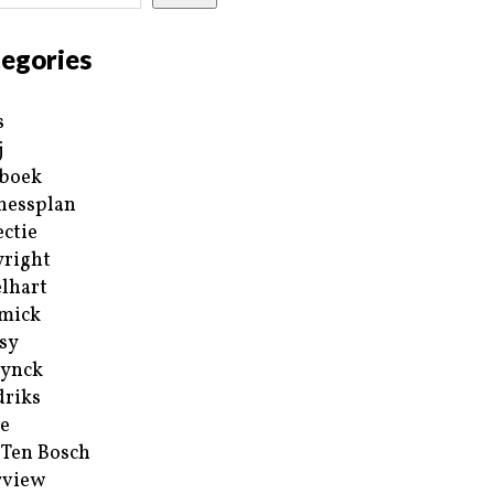
egories
s
j
boek
nessplan
ectie
right
lhart
mick
sy
ynck
riks
e
 Ten Bosch
rview