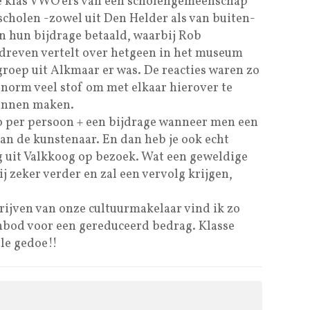
6e klas VWO’ers van een scholengemeenschap
scholen -zowel uit Den Helder als van buiten-
n hun bijdrage betaald, waarbij Rob
edreven vertelt over hetgeen in het museum
 groep uit Alkmaar er was. De reacties waren zo
norm veel stof om met elkaar hierover te
kunnen maken.
ro per persoon + een bijdrage wanneer men een
an de kunstenaar. En dan heb je ook echt
g uit Valkkoog op bezoek. Wat een geweldige
wij zeker verder en zal een vervolg krijgen,
ijven van onze cultuurmakelaar vind ik zo
anbod voor een gereduceerd bedrag. Klasse
lle gedoe!!