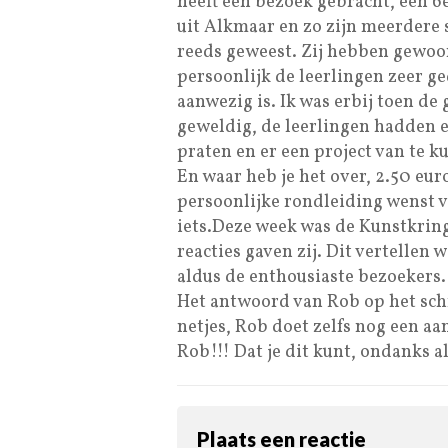
heeft een bezoek gebracht, een 
uit Alkmaar en zo zijn meerdere 
reeds geweest. Zij hebben gewoo
persoonlijk de leerlingen zeer g
aanwezig is. Ik was erbij toen de
geweldig, de leerlingen hadden e
praten en er een project van te 
En waar heb je het over, 2.50 eu
persoonlijke rondleiding wenst v
iets.Deze week was de Kunstkrin
reacties gaven zij. Dit vertellen 
aldus de enthousiaste bezoekers.
Het antwoord van Rob op het schr
netjes, Rob doet zelfs nog een a
Rob!!! Dat je dit kunt, ondanks a
Plaats een reactie