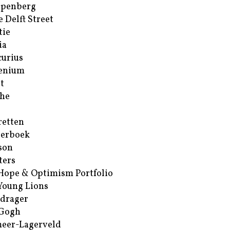
ppenberg
e Delft Street
tie
ia
urius
enium
t
he
retten
erboek
son
ters
Hope & Optimism Portfolio
Young Lions
drager
 Gogh
eer-Lagerveld