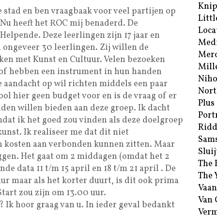
Kni
e stad en ben vraagbaak voor veel partijen op
Littl
 Nu heeft het ROC mij benaderd. De
Loca
Helpende. Deze leerlingen zijn 17 jaar en
Med
 ongeveer 30 leerlingen. Zij willen de
Merc
aken met Kunst en Cultuur. Velen bezoeken
Mill
 of hebben een instrument in hun handen
Niho
e aandacht op wil richten middels een paar
Nort
ol hier geen budget voor en is de vraag of er
Plus
ouden willen bieden aan deze groep. Ik dacht
Port
at ik het goed zou vinden als deze doelgroep
Ridd
nst. Ik realiseer me dat dit niet
Sam
n kosten aan verbonden kunnen zitten. Maar
Sluij
leggen. Het gaat om 2 middagen (omdat het 2
The 
de data 11 t/m 15 april en 18 t/m 21 april . De
The 
r maar als het korter duurt, is dit ook prima
Vaan
 Start zou zijn om 13.00 uur.
Van
? Ik hoor graag van u. In ieder geval bedankt
Verm