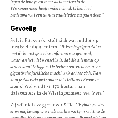
tegen de bouw van meer datacenters in de
Wieringermeer heeft ondertekend. Ik ben heel
benieuwd wat een aantal raadsleden nu gaan doen
.”
Gevoelig
Sylvia Buczynski stelt zich wat milder op
inzake de datacenters. “
Ik kan begrijpen dat er
met de komst gevoelige informatie is gemoeid,
waarvan het niet wenselijk is, dat die allemaal op
straat komt te liggen. De techno reuzen hebben een
gigantische juridische machinerie achter zich. Dan
kom je daar als wethouder uit Hollands Kroon te
staan
.” Wel vindt zij 170 hectare aan
datacenters in de Wieringermeer ’
veel te veel
’.
Zij wil niets zeggen over SHK. “
Ik vind wel, dat
er weinig beweging is in de coalitiepartijen richting de