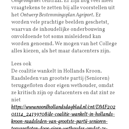
Omgevingswet
centraal. Er zijn nog veel meer
vraagtekens te zetten bij alle voorstellen uit
het
Ontwerp Bestemmingsplan Agriport
. Er
worden vele prachtige beelden geschetst,
waarvan de inhoudelijke onderbouwing
onvoldoende tot soms misleidend kan
worden genoemd. We mogen van het College
alles kiezen, als het maar datacenters zijn.
Lees ook
De coalitie wankelt in Hollands Kroon.
Raadsleden van grootste partij (Senioren)
teruggefloten door eigen wethouder, omdat
ze kritisch zijn op datacenters en dat zint ze
niet
https://www.noordhollandsdagblad.nl/cnt/DMF202
01114_24139708/de-coalitie-wankelt-in-hollands-
kroon-raadsleden-van-grootste-partij-senioren-
teruggefloten-door-eigen-wethouder-omdat-ze-