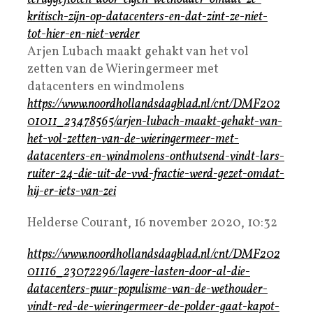
kritisch-zijn-op-datacenters-en-dat-zint-ze-niet-
tot-hier-en-niet-verder
Arjen Lubach maakt gehakt van het vol
zetten van de Wieringermeer met
datacenters en windmolens
https://www.noordhollandsdagblad.nl/cnt/DMF202
01011_23478565/arjen-lubach-maakt-gehakt-van-
het-vol-zetten-van-de-wieringermeer-met-
datacenters-en-windmolens-onthutsend-vindt-lars-
ruiter-24-die-uit-de-vvd-fractie-werd-gezet-omdat-
hij-er-iets-van-zei
Helderse Courant, 16 november 2020, 10:32
https://www.noordhollandsdagblad.nl/cnt/DMF202
01116_23072296/lagere-lasten-door-al-die-
datacenters-puur-populisme-van-de-wethouder-
vindt-red-de-wieringermeer-de-polder-gaat-kapot-