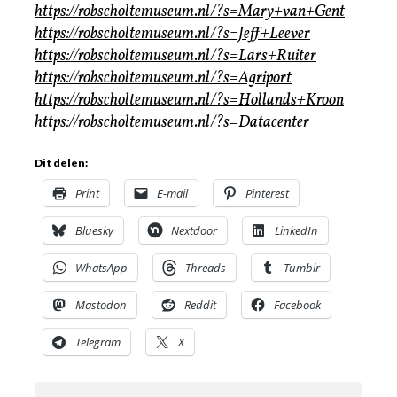
https://robscholtemuseum.nl/?s=Mary+van+Gent
https://robscholtemuseum.nl/?s=Jeff+Leever
https://robscholtemuseum.nl/?s=Lars+Ruiter
https://robscholtemuseum.nl/?s=Agriport
https://robscholtemuseum.nl/?s=Hollands+Kroon
https://robscholtemuseum.nl/?s=Datacenter
Dit delen:
Print
E-mail
Pinterest
Bluesky
Nextdoor
LinkedIn
WhatsApp
Threads
Tumblr
Mastodon
Reddit
Facebook
Telegram
X