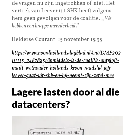
de vragen nu zijn ingetrokken of niet. Het
vertrek van Leever uit
SHK
heeft volgens
hem geen gevolgen voor de coalitie. ,,
We
hebben een krappe meerderheid
.’’
Helderse Courant, 15 november 15:35
https://www.noordhollandsdagblad.nl/cnt/DMF202
01115_74878251/inmiddels-is-de-coalitie-ontploft-
mailt-wethouder-hollands-kroon-raadslid-jeff-
leever-gaat-uit-shk-en-hij-neemt-zijn-zetel-mee
Lagere lasten door al die
datacenters?