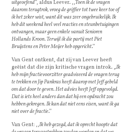
uitgeoefend
’’, aldus Leever. ,,
Toen ik de vragen
daarom terugtrok, vroeg de griffier tot twee keer toe of
ik het zeker wist, want dit was zeer ongebruikelijk. Ik
heb dit weekend heel veel reacties en steunbetuigingen
ontvangen, maar geen enkele vanuit Senioren
Hollands Kroon. Terwijl ik die partij met Piet
Bruijstens en Peter Meijer heb opgericht
.’’
Van Gent ontkent, dat zij van Leever heeft
geëist dat die zijn kritische vragen introk. ,
,Ik
heb mijn fractievoorzitter geadviseerd de vragen terug
te trekken en Jip Pankras heeft daarop met Jeff gebeld
om dat door te geven. Het advies heeft Jeff opgevolgd.
Dat is iets heel anders dan dat hij een opdracht zou
hebben gekregen. Ik kan dat niet eens eisen, want ik ga
niet over de fractie
.’’
Van Gent: ,,
Ik heb gezegd, dat ik oprecht hoopte dat