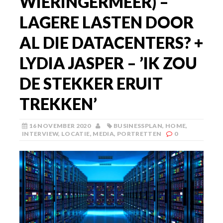
WIERINGERMEER) –
LAGERE LASTEN DOOR
AL DIE DATACENTERS? +
LYDIA JASPER – ’IK ZOU
DE STEKKER ERUIT
TREKKEN’
16 NOVEMBER 2020
BUSINESSPLAN
,
HOME
,
INTERVIEW
,
LOCATIE
,
MEDIA
,
PORTRETTEN
0