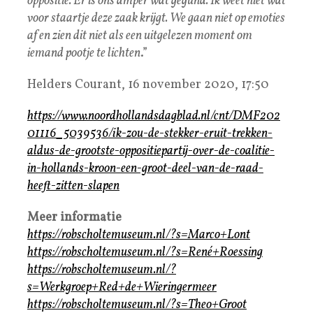
oppositie. Er is ons amper wat gegund. Ik weet niet wat
voor staartje deze zaak krijgt. We gaan niet op emoties
af en zien dit niet als een uitgelezen moment om
iemand pootje te lichten
.”
Helders Courant, 16 november 2020, 17:50
https://www.noordhollandsdagblad.nl/cnt/DMF202
01116_5039536/ik-zou-de-stekker-eruit-trekken-
aldus-de-grootste-oppositiepartij-over-de-coalitie-
in-hollands-kroon-een-groot-deel-van-de-raad-
heeft-zitten-slapen
Meer informatie
https://robscholtemuseum.nl/?s=Marco+Lont
https://robscholtemuseum.nl/?s=René+Roessing
https://robscholtemuseum.nl/?
s=Werkgroep+Red+de+Wieringermeer
https://robscholtemuseum.nl/?s=Theo+Groot