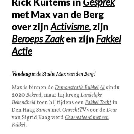
Rick Kuitems in
Gesprek
met Max van de Berg
over zijn
Activisme
, zijn
Beroeps Zaak
en zijn
Fakkel
Actie
Vandaag
in de
Studio
Max van den Berg!
Max is binnen de
Demonstratie Bubbel
Al
sind
s
2020
Bekend
, maar hij kreeg
Landelijke
Bekendheid
toen hij tijdens een
Fakkel Tocht
in
Den Haag
Samen
met
Onrecht
TV
voor de
Deur
van Sigrid Kaag werd
Gearresteerd met een
Fakke
l
.