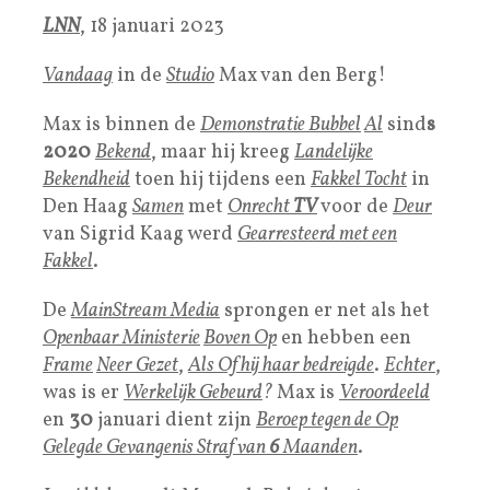
LNN
, 18 januari 2023
Vandaag
in de
Studio
Max van den Berg!
Max is binnen de
Demonstratie Bubbel
Al
sind
s
2020
Bekend
, maar hij kreeg
Landelijke
Bekendheid
toen hij tijdens een
Fakkel Tocht
in
Den Haag
Samen
met
Onrecht
TV
voor de
Deur
van Sigrid Kaag werd
Gearresteerd met een
Fakkel
.
De
MainStream Media
sprongen er net als het
Openbaar Ministerie
Boven Op
en hebben een
Frame
Neer Gezet
,
Als Of hij haar bedreigde
.
Echter
,
was is er
Werkelijk Gebeurd
?
Max is
Veroordeeld
en
30
januari dient zijn
Beroep tegen de Op
Gelegde Gevangenis Stra
f van
6
Maanden
.