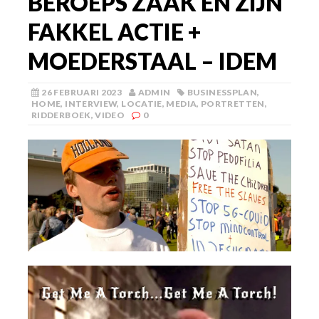
BEROEPS ZAAK EN ZIJN
FAKKEL ACTIE +
MOEDERSTAAL – IDEM
26 FEBRUARI 2023
ADMIN
BUSINESSPLAN
,
HOME
,
INTERVIEW
,
LOCATIE
,
MEDIA
,
PORTRETTEN
,
RIDDERBOEK
,
VIDEO
0