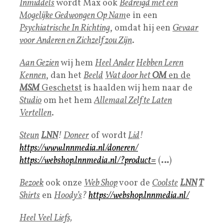
Inmiddels
wordt Max ook
Bedreigd met een
Mogelijke Gedwongen Op Nam
e in een
Psychiatrische In Richting
, omdat hij een
Gevaar
voor Anderen en
Zichzelf zou Zijn
.
Aan Gezien
wij hem
Heel Ander
Hebben Leren
Kennen
, dan het
Beeld
Wat door het
OM
en de
MSM
Geschetst
is haalden wij hem naar de
Studio
om het hem
Allemaal Zelf te Laten
Vertellen
.
Steun
LNN
!
Doneer
of wordt
Lid
!
https://www.lnnmedia.nl/doneren/
https://webshop.lnnmedia.nl/?product=
(
…
)
Bezoek
ook onze
Web Shop
voor de
Coolste
LNN
T
Shirts
en
Hoody’s
?
https://webshop.lnnmedia.nl/
Heel Veel Liefs,