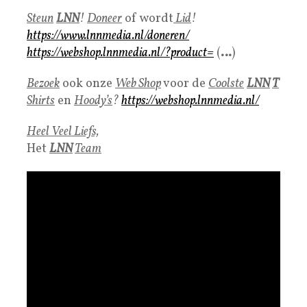
Steun
LNN
!
Doneer
of wordt
Lid
!
https://www.lnnmedia.nl/doneren/
https://webshop.lnnmedia.nl/?product=
(
…
)
Bezoek
ook onze
Web Shop
voor de
Coolste
LNN
T
Shirts
en
Hoody’s
?
https://webshop.lnnmedia.nl/
Heel Veel Liefs,
Het
LNN
Team