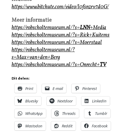
https://www.bitchute.com/video/l0fsnzrv7d0G/
Meer informatie
https://robscholtemuseum.nl/?s=
LNN
+Media
https://robscholtemuseum.nl/?s=Rick+Kuitems
https://robscholtemuseum.nl/?s=Moerstaal
https://robscholtemuseum.nl/?
s=Max+van+den+Berg
https://robscholtemuseum.nl/?s=Onrecht+
TV
Dit delen:
Print
E-mail
Pinterest
Bluesky
Nextdoor
LinkedIn
WhatsApp
Threads
Tumblr
Mastodon
Reddit
Facebook