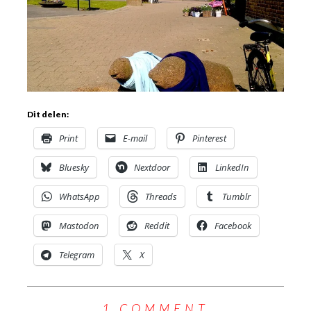
Dit delen:
Print
E-mail
Pinterest
Bluesky
Nextdoor
LinkedIn
WhatsApp
Threads
Tumblr
Mastodon
Reddit
Facebook
Telegram
X
1 COMMENT