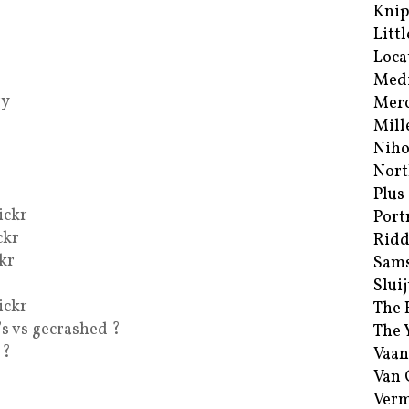
Kni
Littl
Loca
Med
ry
Merc
Mill
Niho
Nort
Plus
ickr
Port
ckr
Ridd
kr
Sam
Sluij
ickr
The 
’s vs gecrashed ?
The 
 ?
Vaan
Van
Verm