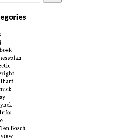
egories
s
j
boek
nessplan
ectie
right
lhart
mick
sy
ynck
riks
e
 Ten Bosch
rview