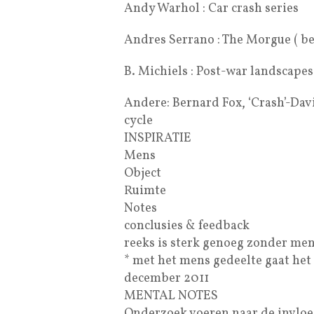
Andy Warhol : Car crash series
Andres Serrano : The Morgue ( bel
B. Michiels : Post-war landscape
Andere: Bernard Fox, ‘Crash’-D
cycle
INSPIRATIE
Mens
Object
Ruimte
Notes
conclusies & feedback
reeks is sterk genoeg zonder men
* met het mens gedeelte gaat het 
december 2011
MENTAL NOTES
Onderzoek voeren naar de invloed