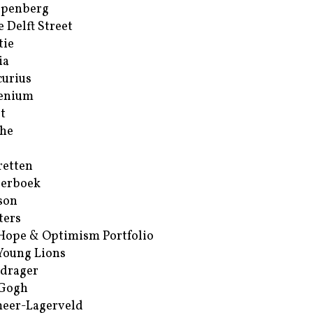
ppenberg
e Delft Street
tie
ia
urius
enium
t
he
retten
erboek
son
ters
Hope & Optimism Portfolio
Young Lions
drager
 Gogh
eer-Lagerveld