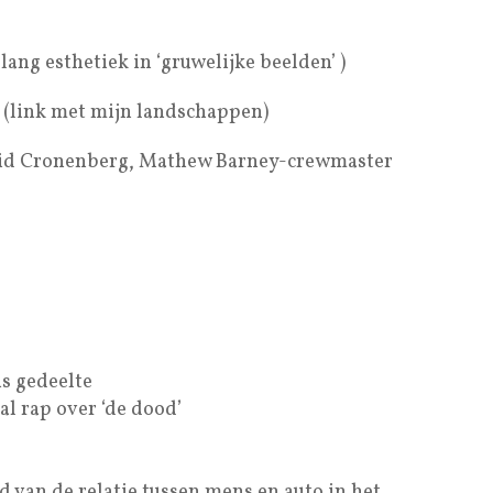
ang esthetiek in ‘gruwelijke beelden’ )
s (link met mijn landschappen)
avid Cronenberg, Mathew Barney-crewmaster
s gedeelte
al rap over ‘de dood’
 van de relatie tussen mens en auto in het