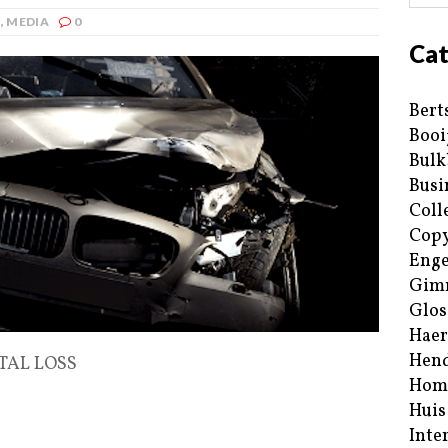
E
,
MEDIA
0
Cat
Bert
Booi
Bulk
Busi
Coll
Copy
Enge
Gim
Glos
Haer
Hend
OTAL LOSS
Hom
Huis
Inte