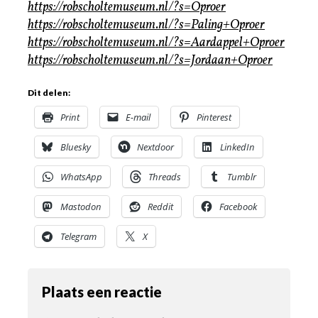
https://robscholtemuseum.nl/?s=Oproer
https://robscholtemuseum.nl/?s=Paling+Oproer
https://robscholtemuseum.nl/?s=Aardappel+Oproer
https://robscholtemuseum.nl/?s=Jordaan+Oproer
Dit delen:
Print
E-mail
Pinterest
Bluesky
Nextdoor
LinkedIn
WhatsApp
Threads
Tumblr
Mastodon
Reddit
Facebook
Telegram
X
Plaats een reactie