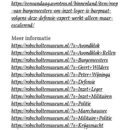
https://eenvandaag.avrotros.nl/binnenland/item/roep
-van-burgemeesters-om-inzet-leger-is-barpraat-
volgens-deze-defensie-expert-werkt-alleen-maar-
escalerend/
Meer informatie
https://robscholtemuseum.nl/?s=Avondklok
https://robscholtemuseum.nl/?s=Avondklok+Rellen
https://robscholtemuseum.nl/?s=Burgemeesters
https://robscholtemuseum.nl/?s=Geert+Wilders
https://robscholtemuseum.nl/?s=Peter+Wijninga
https://robscholtemuseum.nl/?s=Defensie
https://robscholtemuseum.nl/?s=Inzet+Leger
https://robscholtemuseum.nl/?s=Inzet+Militairen
https://robscholtemuseum.nl/?s=Politie
https://robscholtemuseum.nl/?s=Marechaussee
https://robscholtemuseum.nl/?s=Militaire+Politie
https://robscholtemuseum.nl/?s=Krijgsmacht