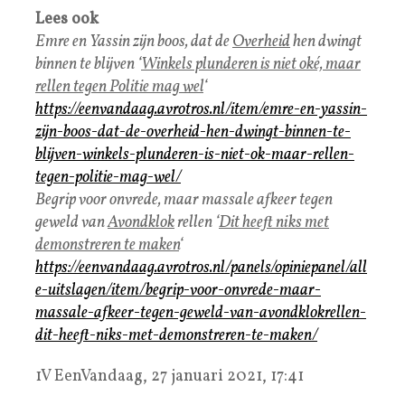
Lees ook
Emre en Yassin zijn boos, dat de
Overheid
hen dwingt
binnen te blijven ‘
Winkels plunderen is niet oké, maar
rellen tegen Politie mag wel
‘
https://eenvandaag.avrotros.nl/item/emre-en-yassin-
zijn-boos-dat-de-overheid-hen-dwingt-binnen-te-
blijven-winkels-plunderen-is-niet-ok-maar-rellen-
tegen-politie-mag-wel/
Begrip voor onvrede, maar massale afkeer tegen
geweld van
Avondklok
rellen ‘
Dit heeft niks met
demonstreren te maken
‘
https://eenvandaag.avrotros.nl/panels/opiniepanel/all
e-uitslagen/item/begrip-voor-onvrede-maar-
massale-afkeer-tegen-geweld-van-avondklokrellen-
dit-heeft-niks-met-demonstreren-te-maken/
1V EenVandaag, 27 januari 2021, 17:41