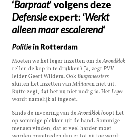
‘
Barpraat
‘ volgens deze
Defensie
expert: ‘
Werkt
alleen maar escalerend
‘
Politie
in Rotterdam
Moeten we het leger inzetten om de
Avondklok
rellen de kop in te drukken? Ja, zegt
PVV
leider Geert Wilders. Ook
Burgemeesters
sluiten het inzetten van
Militaire
n niet uit.
Rutte zegt, dat het nu niet nodig is. Het
Leger
wordt namelijk al ingezet.
Sinds de invoering van de
Avondklok l
oopt het
op sommige plekken uit de hand. Sommige
mensen vinden, dat er veel harder moet
worden opgetreden dan er tot nu toe wordt