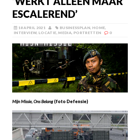
‘WERKT ALLEEN MAAR
ESCALEREND’
18 APRIL 2021
BUSINESSPLAN
,
HOME
,
INTERVIEW
,
LOCATIE
,
MEDIA
,
PORTRETTEN
0
Mijn Missie, Ons Belang
(foto Defensie)