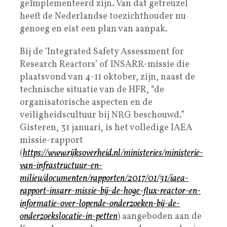
geïmplementeerd zijn. Van dat getreuzel
heeft de Nederlandse toezichthouder nu
genoeg en eist een plan van aanpak.
Bij de ‘Integrated Safety Assessment for
Research Reactors’ of INSARR-missie die
plaatsvond van 4-11 oktober, zijn, naast de
technische situatie van de HFR, “de
organisatorische aspecten en de
veiligheidscultuur bij NRG beschouwd.”
Gisteren, 31 januari, is het volledige IAEA
missie-rapport
(
https://www.rijksoverheid.nl/ministeries/ministerie-
van-infrastructuur-en-
milieu/documenten/rapporten/2017/01/31/iaea-
rapport-insarr-missie-bij-de-hoge-flux-reactor-en-
informatie-over-lopende-onderzoeken-bij-de-
onderzoekslocatie-in-petten
) aangeboden aan de