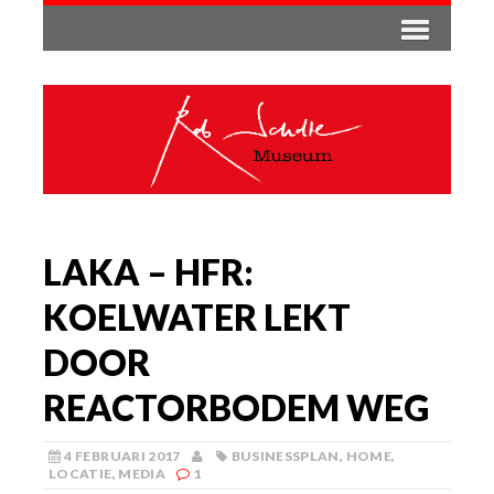
LAKA – HFR:
KOELWATER LEKT
DOOR
REACTORBODEM WEG
4 FEBRUARI 2017
BUSINESSPLAN
,
HOME
,
LOCATIE
,
MEDIA
1