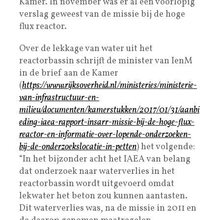
Kamer. In november was er al een voorlopig
verslag geweest van de missie bij de hoge
flux reactor.
Over de lekkage van water uit het
reactorbassin schrijft de minister van IenM
in de brief aan de Kamer
(
https://www.rijksoverheid.nl/ministeries/ministerie-
van-infrastructuur-en-
milieu/documenten/kamerstukken/2017/01/31/aanbi
eding-iaea-rapport-insarr-missie-bij-de-hoge-flux-
reactor-en-informatie-over-lopende-onderzoeken-
bij-de-onderzoekslocatie-in-petten
) het volgende:
“In het bijzonder acht het IAEA van belang
dat onderzoek naar waterverlies in het
reactorbassin wordt uitgevoerd omdat
lekwater het beton zou kunnen aantasten.
Dit waterverlies was, na de missie in 2011 en