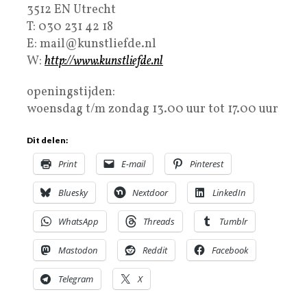
3512 EN Utrecht
T: 030 231 42 18
E: mail@kunstliefde.nl
W:
http://www.kunstliefde.nl
openingstijden:
woensdag t/m zondag 13.00 uur tot 17.00 uur
Dit delen:
Print
E-mail
Pinterest
Bluesky
Nextdoor
LinkedIn
WhatsApp
Threads
Tumblr
Mastodon
Reddit
Facebook
Telegram
X