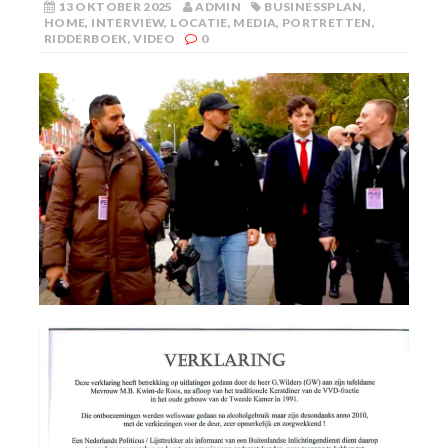
13 OKTOBER 2025
ADMIN
BUSINESSPLAN
,
HOME
,
INTERVIEW
,
LOCATIE
,
MEDIA
,
PORTRETTEN
,
RIDDERBOEK
,
VIDEO
0