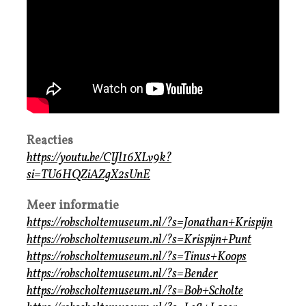
Reacties
https://youtu.be/CIJl16XLv9k?
si=TU6HQZiAZgX2sUnE
Meer informatie
https://robscholtemuseum.nl/?s=Jonathan+Krispijn
https://robscholtemuseum.nl/?s=Krispijn+Punt
https://robscholtemuseum.nl/?s=Tinus+Koops
https://robscholtemuseum.nl/?s=Bender
https://robscholtemuseum.nl/?s=Bob+Scholte