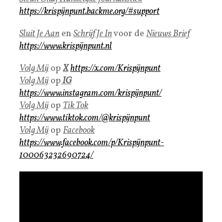
https://krispijnpunt.backme.org/#support
Sluit Je Aan
en
Schrijf Je In
voor de
Nieuws Brief
https://www.krispijnpunt.nl
Volg Mij
op
X
https://x.com/Krispijnpunt
Volg Mij
op
IG
https://www.instagram.com/krispijnpunt/
Volg Mij
op
Tik Tok
https://www.tiktok.com/@krispijnpunt
Volg Mij
op
Facebook
https://www.facebook.com/p/Krispijnpunt-
100063232690724/