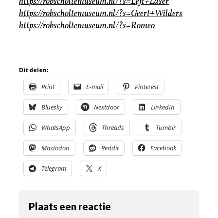
https://robscholtemuseum.nl/?s=Left+Laser
https://robscholtemuseum.nl/?s=Geert+Wilders
https://robscholtemuseum.nl/?s=Romeo
Dit delen:
Print
E-mail
Pinterest
Bluesky
Nextdoor
LinkedIn
WhatsApp
Threads
Tumblr
Mastodon
Reddit
Facebook
Telegram
X
Plaats een reactie