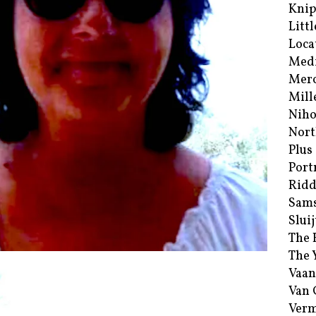
Kni
Littl
Loca
Med
Merc
Mill
Niho
Nort
Plus
Port
Ridd
Sam
Sluij
The 
The 
Vaan
Van
Verm