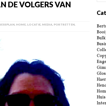
AN DE VOLGERS VAN
Cat
NESSPLAN
,
HOME
,
LOCATIE
,
MEDIA
,
PORTRETTEN
,
Bert
Booi
Bulk
Busi
Coll
Copy
Enge
Gim
Glos
Haer
Hend
Hom
Huis
Inte