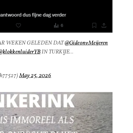
AAR WEKEN GELEDEN DAT
@GideonvMeijeren
@klokkenluiderYB
IN TURKIJE…
ch77527)
May 25, 2026