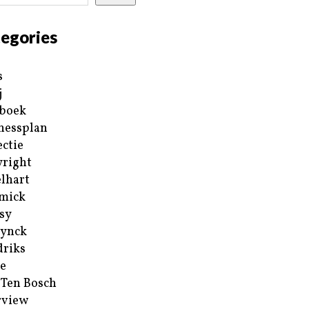
egories
s
j
boek
nessplan
ectie
right
lhart
mick
sy
ynck
riks
e
 Ten Bosch
rview