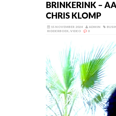
BRINKERINK – A
CHRIS KLOMP
15 NOVEMBER 2024
ADMIN
BUSI
RIDDERBOEK
,
VIDEO
0