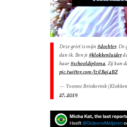
Deze griet is mijn
#dochter
. De
dan ik. Ben je
#klokkenluider
da
haar
#schooldiploma
. Zij kan 
pic.twitter.com/lzjIBqi4BZ
— Yvonne Brinkerink (Klokken
27, 2019