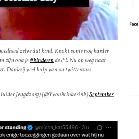
 goedheid zelve dat kind. Knokt soms nog harder
n zijn ook je
#kinderen
de l*l. Nu op weg naar
dat. Dankzij veel hulp van oa twitteraars
luider Jeugdzorg) (@Yvonbrinkerink)
September