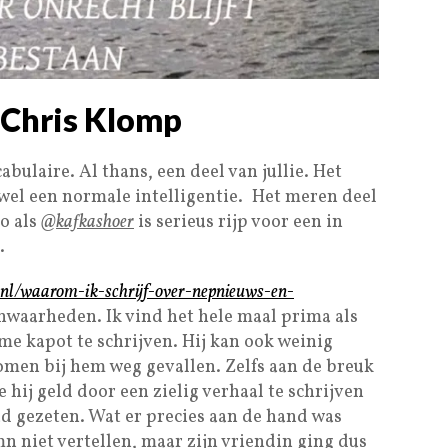
Chris Klomp
cabulaire. Al thans, een deel van jullie. Het
 wel een normale intelligentie. Het meren deel
zo als
@kafkashoer
is serieus rijp voor een in
.
p.nl/waarom-ik-schrijf-over-nepnieuws-en-
nwaarheden. Ik vind het hele maal prima als
me kapot te schrijven. Hij kan ook weinig
komen bij hem weg gevallen. Zelfs aan de breuk
 hij geld door een zielig verhaal te schrijven
ad gezeten. Wat er precies aan de hand was
umn niet vertellen, maar zijn vriendin ging dus