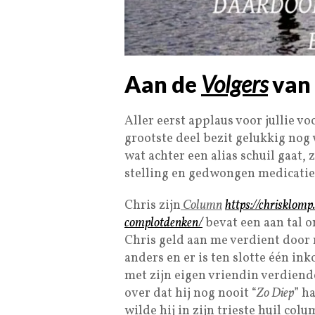
Aan de
Volgers
van 
Aller eerst applaus voor jullie vo
grootste deel bezit gelukkig nog
wat achter een alias schuil gaat, 
stelling en gedwongen medicatie
Chris zijn
Column
https://chrisklom
complotdenken/
bevat een aan tal o
Chris geld aan me verdient door 
anders en er is ten slotte één in
met zijn eigen vriendin verdiende
over dat hij nog nooit “
Zo Diep
” h
wilde hij in zijn trieste huil col