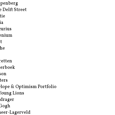
ppenberg
e Delft Street
tie
ia
urius
enium
t
he
retten
erboek
son
ters
Hope & Optimism Portfolio
Young Lions
drager
 Gogh
eer-Lagerveld