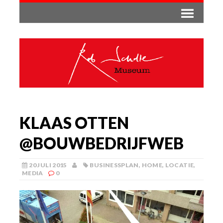
KLAAS OTTEN
‏@BOUWBEDRIJFWEB
20 JULI 2015
BUSINESSPLAN
,
HOME
,
LOCATIE
,
MEDIA
0