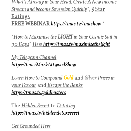
What’s Already in Your Head, Create
A
New Income
Stream and become Sovereign Quickly
”,
5
Star
Ratings
FREE WEBINAR
https://tmas.tv/tmashow
“
“
How to Maximise the
LIGHT
in Your Cosmic Suit in
90 Days
”
Here
https://tmas.tv/maximisethelight
My Telegram Channel
https://t.me/MarkAttwoodShow
Learn How to Compound
Gold
and
Silver
Prices in
your Favour
and
Escape the Banks
https://tmas.tv/goldbusters
The
Hidden Secret
to
Detoxing
https://tmas.tv/hiddendetoxsecret
Get Grounded Here