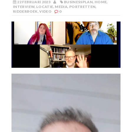
22 FEBRUARI 2023
BUSINESSPLAN
,
HOME
,
INTERVIEW
,
LOCATIE
,
MEDIA
,
PORTRETTEN
,
RIDDERBOEK
,
VIDEO
0