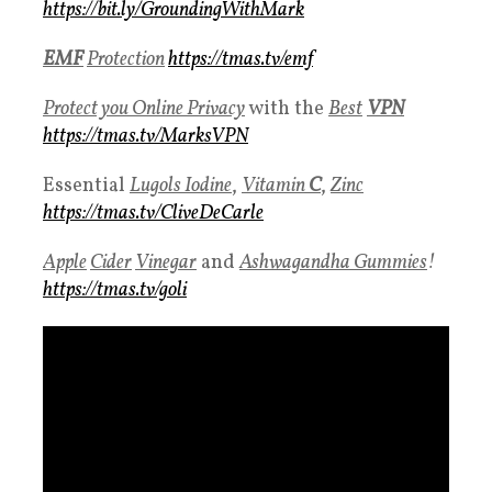
https://bit.ly/GroundingWithMark
EMF
Protection
https://tmas.tv/emf
Protect you Online Privacy
with the
Best
VPN
https://tmas.tv/MarksVPN
Essential
Lugols Iodine
,
Vitamin
C
,
Zinc
https://tmas.tv/CliveDeCarle
Apple
Cider
Vinegar
and
Ashwagandha Gummies
!
https://tmas.tv/goli