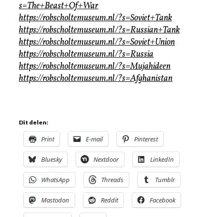
s=The+Beast+Of+War
https://robscholtemuseum.nl/?s=Soviet+Tank
https://robscholtemuseum.nl/?s=Russian+Tank
https://robscholtemuseum.nl/?s=Soviet+Union
https://robscholtemuseum.nl/?s=Russia
https://robscholtemuseum.nl/?s=Mujahideen
https://robscholtemuseum.nl/?s=Afghanistan
Dit delen:
Print
E-mail
Pinterest
Bluesky
Nextdoor
LinkedIn
WhatsApp
Threads
Tumblr
Mastodon
Reddit
Facebook