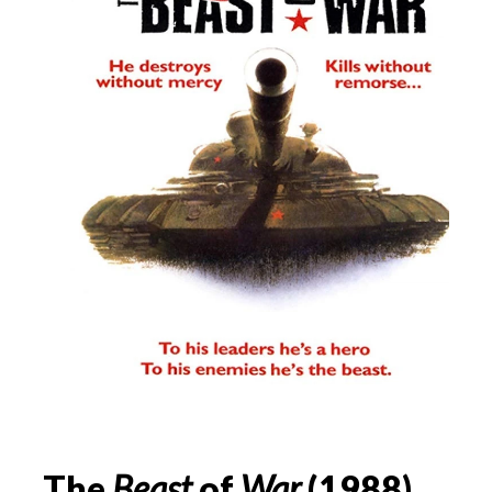
The
Beast
of
War
(
1988
)