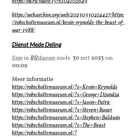
https://ok.ru/video/1576104102649
https://web.archive.org/web/20230330214427/https:
//robscholtemuseum.nl/kevin-reynolds-the-beast-of-
war-1988/
Dienst Mede Deling
Expo
in
RS
Museum
sinds
30
mrt
2023
om
00:09
Meer informatie
https://robscholtemuseum.nl/?s=Kevin+Reynolds
https://robscholtemuseum.nl/?s=George+Dzundza
https://robscholtemuseum.nl/?s=Jason+Patric
https://robscholtemuseum.nl/?s=Steven+Bauer
https://robscholtemuseum.nl/?s=Stephen+Baldwin
https://robscholtemuseum.nl/?s=The+Beast
https://robscholtemuseum.nl/?