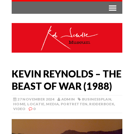
KEVIN REYNOLDS – THE
BEAST OF WAR (1988)
27 NOVEMBER 2024
ADMIN
BUSINESSPLAN
,
HOME
,
LOCATIE
,
MEDIA
,
PORTRETTEN
,
RIDDERBOEK
,
VIDEO
0