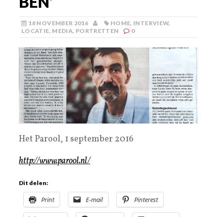
BEN’
18 NOVEMBER 2016
HOME
,
INTERVIEW
,
LOCATIE
,
MEDIA
,
PORTRETTEN
0
Het Parool, 1 september 2016
http://www.parool.nl/
Dit delen:
Print
E-mail
Pinterest