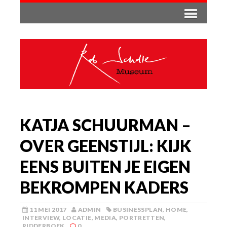
KATJA SCHUURMAN –
OVER GEENSTIJL: KIJK
EENS BUITEN JE EIGEN
BEKROMPEN KADERS
11 MEI 2017
ADMIN
BUSINESSPLAN
,
HOME
,
INTERVIEW
,
LOCATIE
,
MEDIA
,
PORTRETTEN
,
RIDDERBOEK
0