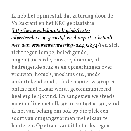
Ik heb het opiniestuk dat zaterdag door de
Volkskrant en het NRC geplaatst is
(
http://www.volkskrant.nl/opinie/beste-
adverteerders-op-geenstijl-en-dumpert-u-betaalt-
mee-aan-vrouwenvernedering~a4492834/
) en zich
richt tegen lompe, beledigende,
ongenuanceerde, onware, domme, of
bedreigende stukjes en opmerkingen over
vrouwen, homo’s, moslims etc., mede
ondertekend omdat ik de manier waarop er
online met elkaar wordt gecommuniceerd
heel erg lelijk vind. En aangezien we steeds
meer online met elkaar in contact staan, vind
ik het van belang om ook op die plek een
soort van omgangsvormen met elkaar te
hanteren. Op straat vanuit het niks tegen