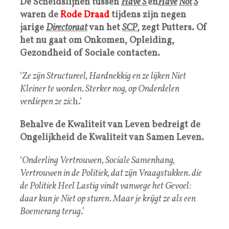
De Scheidslijnen tussen
Have
S
en
Have
Not
S
waren de
Rode Draad
tijdens zijn negen
jarige
D
i
rectoraat
van het
SCP
, z
egt Putters. Of
het nu gaat om Onkomen, Opleiding,
Gezondheid of Sociale contacten.
‘Z
e zijn Structureel, Hardnekkig en ze lijken Niet
Kleiner te worden. Sterker nog, op Onderdelen
verdiepen ze zic
h.’
Behalve de Kwaliteit van Leven bedreigt de
Ongelijkheid de Kwaliteit van Samen Leven.
‘
Onderling Vertrouwen, Sociale Samenhang,
Vertrouwen in de Politiek, dat zijn Vraagstukken. die
de Politiek Heel Lastig vindt vanwege het Gevoel:
daar kun je Niet op sturen. Maar je krijgt ze als een
Boemerang terug
.’