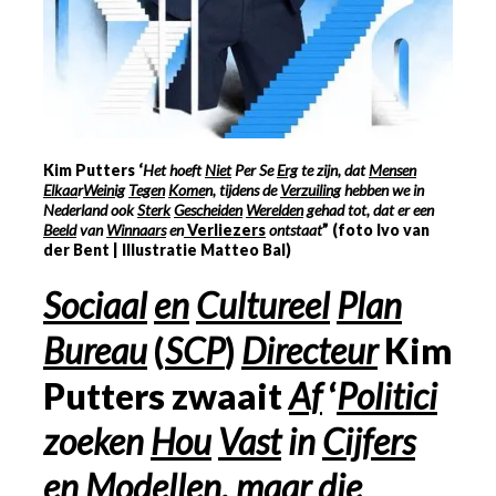
Kim Putters ‘
Het hoeft
Niet
Per Se
Erg
te zijn, dat
Mensen
Elkaa
r
Weinig
Tegen
Kome
n, tijdens de
Verzuiling
hebben we in
Nederland ook
Sterk
Gescheiden
Werelden
gehad tot, dat er een
Beeld
van
Winnaars
en
Verliezers
ontstaat
” (foto Ivo van
der Bent | Illustratie Matteo Bal)
Sociaal
en
Cultureel
Plan
Bureau
(
SCP
)
Directeur
Kim
Putters zwaait
Af
‘
Politici
zoeken
Hou
Vast
in
Cijfers
en
Modellen
,
maar die