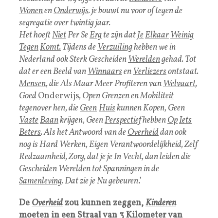
Wonen
en
Onderwijs
. je bouwt nu voor of tegen de
segregatie over twintig jaar.
Het hoeft
Niet
Per Se
Erg
te zijn dat
Je
Elkaar
Weinig
Tegen
Komt.
Tijdens de
Verzuiling
hebben we in
Nederland ook Sterk Gescheiden
Werelden
gehad. Tot
dat er een Beeld van
Winnaars
en
Verliezers
ontstaat.
Mensen
, die Als Maar Meer Profiteren van
Welvaart
,
Goed
Onderwijs
,
Open
Grenzen
en
Mobiliteit
tegenover hen, die
Geen
Huis
kunnen Kopen, Geen
Vaste
Baan
krijgen, Geen
Perspectief
hebben
Op
Iets
Beters
. Als het Antwoord van de
Overheid
dan ook
nog is Hard Werken, Eigen Verantwoordelijkheid, Zelf
Redzaamheid, Zorg, dat je je In Vecht, dan leiden die
Gescheiden
Werelden
tot Spanningen in de
Samenleving
. Dat zie je Nu gebeuren
.’
De
Overheid
zou kunnen zeggen,
Kinderen
moeten in een Straal van 3 Kilometer van