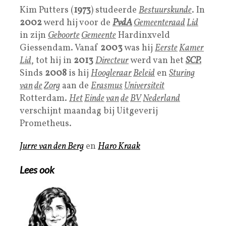
Kim Putters (
1973
) studeerde
Bestuurskunde
. In
2002
werd hij voor de
PvdA
Gemeenteraad
Lid
in zijn
Geboorte
Gemeente
Hardinxveld
Giessendam. Vanaf
2003
was hij
Eerste
Kamer
Lid
, tot hij in
2013
Directeur
werd van het
SCP.
Sinds
2008
is hij
Hoogleraar
Beleid
en
Sturing
van
de
Zorg
aan de
E
rasmus
Universiteit
Rotterdam.
Het
Einde
van
de
BV
Nederland
verschijnt maandag bij Uitgeverij
Prometheus.
Jurre van den Berg
en
Haro Kraak
Lees ook