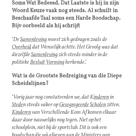
Soms Wat Bedeesd. Dat Laatste is hij in zijn
Woord Keuze vaak nog steeds. Al schuilt in
Beschaafde Taal soms een Harde Boodschap.
Bijv oorbeeld als hij schrijft
‘
De
Samenleving
moest zich gedragen zoals de
Overheid
dat Wenselijk achtte. Het Gevolg was dat
diezelfde
Samenleving
zich steeds minder in de
politieke
Besluit
Vorming
herkende
.’
Wat is de Grootste Bedreiging van die Diepe
Scheidslijnen?
‘
Vorig jaar nog constateerden we, dat K
inderen
in
Stede
n steeds vaker op
Gesegregeerde
Scholen
zitten.
Kinderen
van Verschillende Kom Af komen elkaar
daar door nauwelijks nog tegen. Niet op het
schoolplein, niet bij de sportclub. Dit is ook een
boodschap die wij afgeven aan de
Ministers
van