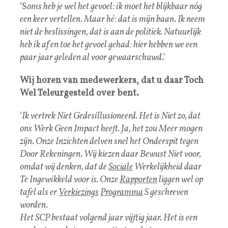
‘S
oms heb je wel het gevoel: ik moet het blijkbaar nóg
een keer vertellen. Maar hé: dat is mijn baan. Ik neem
niet de beslissingen, dat is aan de politiek. Natuurlijk
heb ik af en toe het gevoel gehad: hier hebben we een
paar jaar geleden al voor gewaarschuwd
.’
Wij horen van medewerkers, dat u daar Toch
Wel Teleurgesteld over bent.
‘
Ik vertrek Niet Gedesillusioneerd. Het is Niet zo, dat
ons Werk Geen Impact heeft. Ja, het zou Meer mogen
zijn. Onze Inzichten delven snel het Onderspit tegen
Door Rekeningen. Wij kiezen daar Bewust Niet voor,
omdat wij denken, dat de
Sociale
Werkelijkheid daar
Te Ingewikkeld voor is. Onze
Rapporten
liggen wel op
tafel als er
Verkiezings
Programma
S geschreven
worden.
Het SCP bestaat volgend jaar vijftig jaar. Het is een