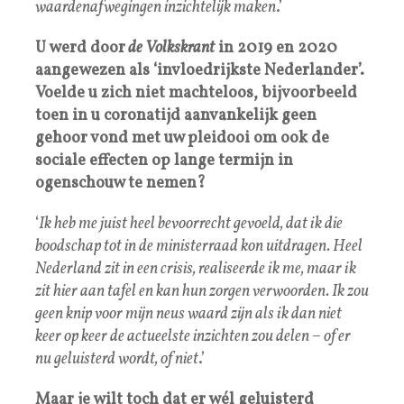
waardenafwegingen inzichtelijk maken
.’
U werd door
de Volkskrant
in 2019 en 2020
aangewezen als ‘invloedrijkste Nederlander’.
Voelde u zich niet machteloos, bijvoorbeeld
toen in u coronatijd aanvankelijk geen
gehoor vond met uw pleidooi om ook de
sociale effecten op lange termijn in
ogenschouw te nemen?
‘
Ik heb me juist heel bevoorrecht gevoeld, dat ik die
boodschap tot in de ministerraad kon uitdragen. Heel
Nederland zit in een crisis, realiseerde ik me, maar ik
zit hier aan tafel en kan hun zorgen verwoorden. Ik zou
geen knip voor mijn neus waard zijn als ik dan niet
keer op keer de actueelste inzichten zou delen – of er
nu geluisterd wordt, of niet
.’
Maar je wilt toch dat er wél geluisterd