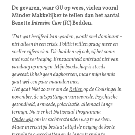
De gevaren, waar GU op wees, vielen vooral
Minder Makkelijker te tellen dan het aantal
Bezette
Intensive
Care
(
IC
) Bedden.
‘
Dat wat becijferd kan worden, wordt snel dominant –
niet alleen in een crisis. Politici willen graag meer en
sneller cijfers zien. Die hadden wij ook, zij het soms
met wat vertraging. Eenzaamheid ontstaat niet van
vandaag op morgen. Mijn boodschap is steeds
geweest: ik heb geen dagkoersen, maar mijn kennis
gaat wel een paar maanden mee.
Het gaat Niet zo zeer om de
Rellen
op de Coolsingel in
november, de uitspattingen van onvrede. Psychische
gezondheid, armoede, polarisatie: allemaal lange
termijn. Nu is er het
Nationaal
Programma
Onderwijs
om leerachterstanden weg te werken.
Maar in crisistijd bestaat altijd de neiging de korte
termijn te overschatten en de lange termijn te