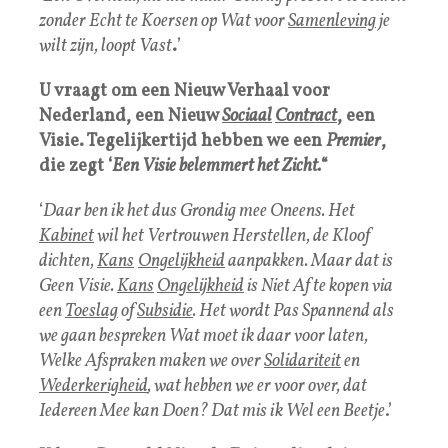
zonder Echt te Koersen op Wat voor
Samenleving
je
wilt zijn, loopt Vast
.
’
U vraagt om een Nieuw Verhaal voor
Nederland, een Nieuw
Sociaal
Contract
, een
Visie. Tegelijkertijd hebben we een
Premier
,
die zegt ‘
Een Visie belemmert het Zicht.
“
‘
Daar ben ik het dus Grondig mee Oneens. Het
Kabinet
wil het Vertrouwen Herstellen, de Kloof
dichten,
Kans
Ongelijkheid
aanpakken. Maar dat is
Geen Visie.
Kans
Ongelijkheid
is Niet Af te kopen via
een
Toeslag
of
Subsidie
. Het wordt Pas Spannend als
we gaan bespreken Wat moet ik daar voor laten,
Welke Afspraken maken we over
Solidariteit
en
Wederkerigheid
, wat hebben we er voor over, dat
Iedereen Mee kan Doen? Dat mis ik Wel een Beetje
.’