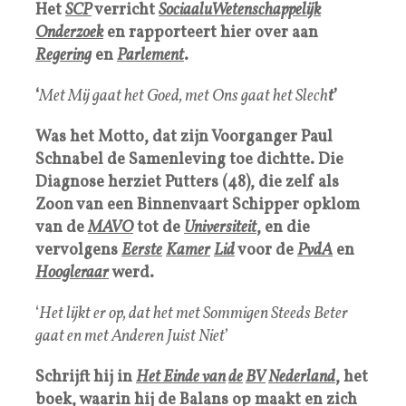
Het
SCP
verricht
SociaaluWetenschappelijk
Onderzoek
en rapporteert hier over aan
Regering
en
Parlement
.
‘
Met Mij gaat het Goed, met Ons gaat het Slech
t
’
Was het Motto, dat zijn Voorganger Paul
Schnabel de Samenleving toe dichtte. Die
Diagnose herziet Putters (48), die zelf als
Zoon van een Binnenvaart Schipper opklom
van de
MAVO
tot de
Universitei
t
, en die
vervolgens
Eerste
Kamer
Lid
voor de
PvdA
en
Hoogleraar
werd.
‘
Het lijkt er op, dat het met Sommigen Steeds Beter
gaat en met Anderen Juist Niet
’
Schrijft hij in
Het Einde
van
de
BV
Nederland
, het
boek, waarin hij de Balans op maakt en zich