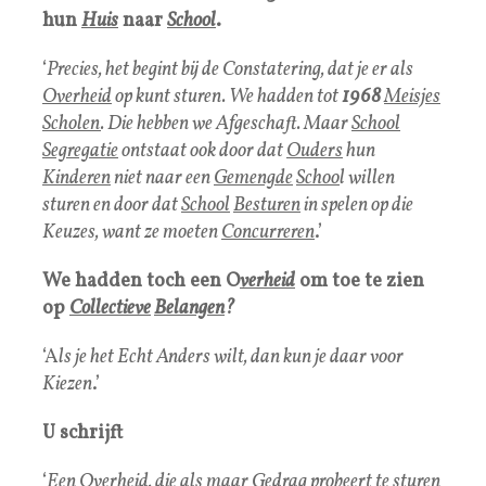
hun
Huis
naar
School
.
‘
Precies, het begint bij de Constatering, dat je er als
Overheid
op kunt sturen. We hadden tot
1968
Meisjes
Scholen
. Die hebben we Afgeschaft. Maar
School
Segregatie
ontstaat ook door dat
Ouders
hun
Kinderen
niet naar een
Gemengde
Schoo
l willen
sturen en door dat
School
Besturen
in spelen op die
Keuzes, want ze moeten
Concurreren
.’
We hadden toch een O
verheid
om toe te zien
op
Collectieve
Belangen
?
‘A
ls je het Echt Anders wilt, dan kun je daar voor
Kiezen
.’
U schrijft
‘
Een Overheid, die als maar Gedrag probeert te sturen