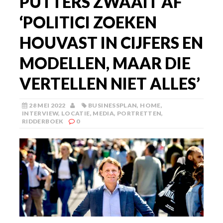
PUTTERS ZWAAIT AF
‘POLITICI ZOEKEN
HOUVAST IN CIJFERS EN
MODELLEN, MAAR DIE
VERTELLEN NIET ALLES’
28 MEI 2022
BUSINESSPLAN
,
HOME
,
INTERVIEW
,
LOCATIE
,
MEDIA
,
PORTRETTEN
,
RIDDERBOEK
0