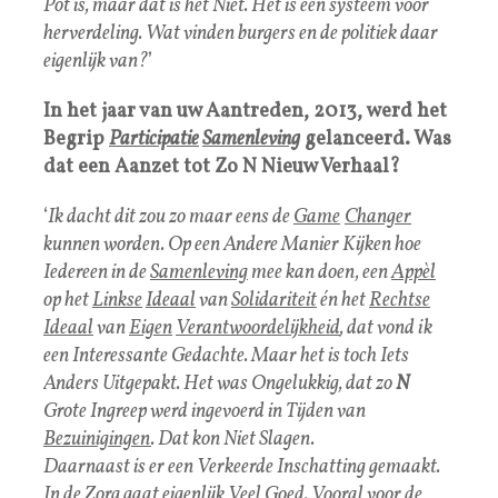
Pot is, maar dat is het Niet. Het is een systeem voor
herverdeling. Wat vinden burgers en de politiek daar
eigenlijk van?
’
In het jaar van uw Aantreden, 2013, werd het
Begrip
Participatie
Samenleving
gelanceerd. Was
dat een Aanzet tot Zo N Nieuw Verhaal?
‘
Ik dacht dit zou zo maar eens de
Game
Changer
kunnen worden. Op een Andere Manier Kijken hoe
Iedereen in de
Samenleving
mee kan doen, een
Appèl
op het
Linkse
Ideaal
van
Solidariteit
én het
Rechtse
Ideaal
van
Eigen
Verantwoordelijkheid
, dat vond ik
een Interessante Gedachte. Maar het is toch Iets
Anders Uitgepakt. Het was Ongelukkig, dat zo
N
Grote Ingreep werd ingevoerd in Tijden van
Bezuinigingen
. Dat kon Niet Slagen.
Daarnaast is er een Verkeerde Inschatting gemaakt.
In de
Zorg
gaat eigenlijk Veel Goed. Vooral voor de