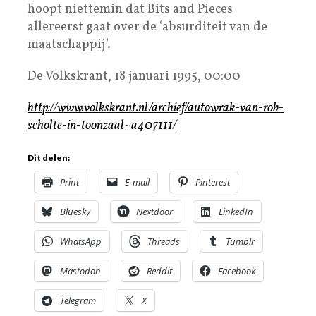
hoopt niettemin dat Bits and Pieces
allereerst gaat over de ‘absurditeit van de
maatschappij’.
De Volkskrant, 18 januari 1995, 00:00
http://www.volkskrant.nl/archief/autowrak-van-rob-
scholte-in-toonzaal~a407111/
Dit delen:
Print
E-mail
Pinterest
Bluesky
Nextdoor
LinkedIn
WhatsApp
Threads
Tumblr
Mastodon
Reddit
Facebook
Telegram
X