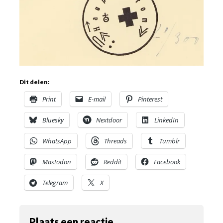
Dit delen:
Print
E-mail
Pinterest
Bluesky
Nextdoor
LinkedIn
WhatsApp
Threads
Tumblr
Mastodon
Reddit
Facebook
Telegram
X
Plaats een reactie