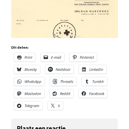
Dit delen:
Print
E-mail
Pinterest
Bluesky
Nextdoor
LinkedIn
WhatsApp
Threads
Tumblr
Mastodon
Reddit
Facebook
Telegram
X
Plaats een reactie