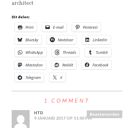
architect
Dit delen:
Print
E-mail
Pinterest
Bluesky
Nextdoor
LinkedIn
WhatsApp
Threads
Tumblr
Mastodon
Reddit
Facebook
Telegram
X
1 COMMENT
HTD
Beantwoorden
9 JANUARI 2017 OP 11:00 PM