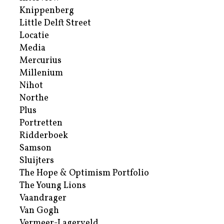
Knippenberg
Little Delft Street
Locatie
Media
Mercurius
Millenium
Nihot
Northe
Plus
Portretten
Ridderboek
Samson
Sluijters
The Hope & Optimism Portfolio
The Young Lions
Vaandrager
Van Gogh
Vermeer-Lagerveld