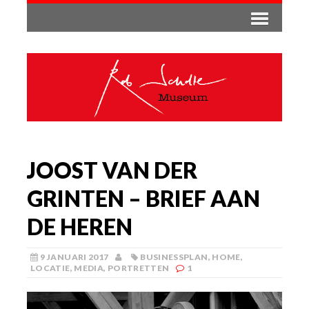
JOOST VAN DER
GRINTEN – BRIEF AAN
DE HEREN
9 JANUARI 2017
BUSINESSPLAN
,
HOME
,
LOCATIE
,
MEDIA
,
PORTRETTEN
1