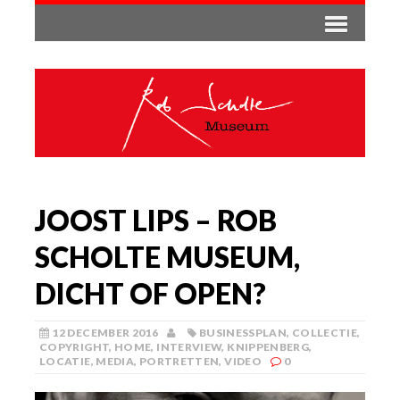
JOOST LIPS – ROB
SCHOLTE MUSEUM,
DICHT OF OPEN?
12 DECEMBER 2016
BUSINESSPLAN
,
COLLECTIE
,
COPYRIGHT
,
HOME
,
INTERVIEW
,
KNIPPENBERG
,
LOCATIE
,
MEDIA
,
PORTRETTEN
,
VIDEO
0