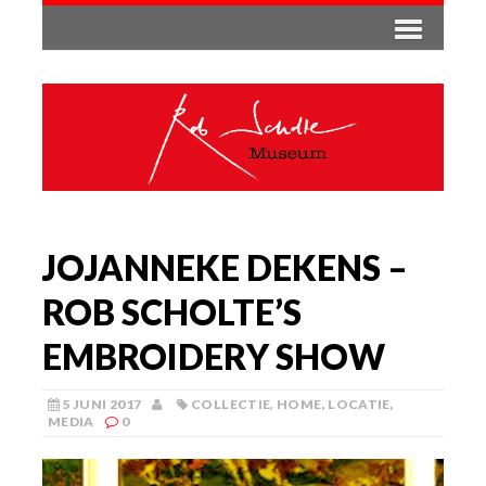
JOJANNEKE DEKENS –
ROB SCHOLTE’S
EMBROIDERY SHOW
5 JUNI 2017
COLLECTIE
,
HOME
,
LOCATIE
,
MEDIA
0