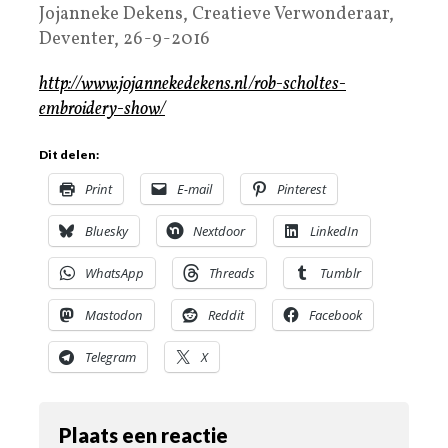
Jojanneke Dekens, Creatieve Verwonderaar,
Deventer, 26-9-2016
http://www.jojannekedekens.nl/rob-scholtes-
embroidery-show/
Dit delen:
Print
E-mail
Pinterest
Bluesky
Nextdoor
LinkedIn
WhatsApp
Threads
Tumblr
Mastodon
Reddit
Facebook
Telegram
X
Plaats een reactie