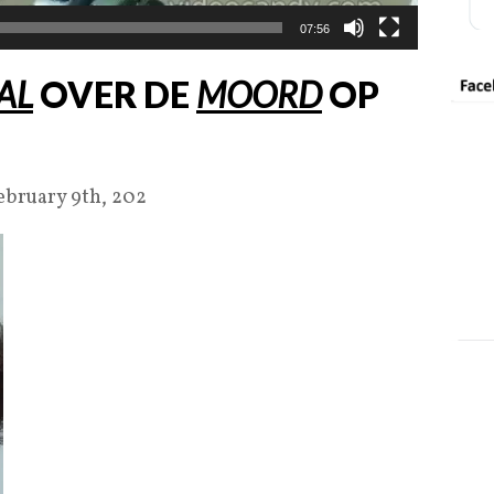
07:56
AL
OVER DE
MOORD
OP
February 9th, 202