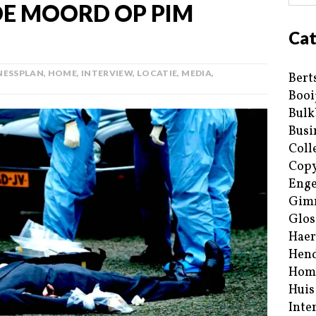
DE MOORD OP PIM
Cat
NESSPLAN
,
HOME
,
INTERVIEW
,
LOCATIE
,
MEDIA
,
Bert
Booi
Bulk
Busi
Coll
Copy
Enge
Gim
Glos
Haer
Hend
Hom
Huis
Inte