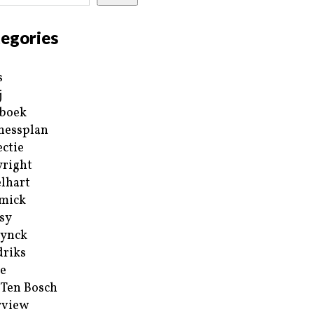
egories
s
j
boek
nessplan
ectie
right
lhart
mick
sy
ynck
riks
e
 Ten Bosch
rview