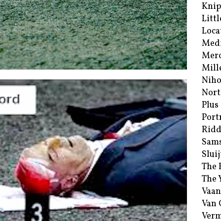
Kni
Littl
Loca
Med
Merc
Mill
Niho
Nort
Plus
Port
Ridd
Sam
Sluij
The 
The 
Vaan
Van
Verm