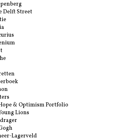
ppenberg
e Delft Street
tie
ia
urius
enium
t
he
retten
erboek
son
ters
Hope & Optimism Portfolio
Young Lions
drager
 Gogh
eer-Lagerveld