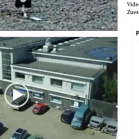
Vide
Zues