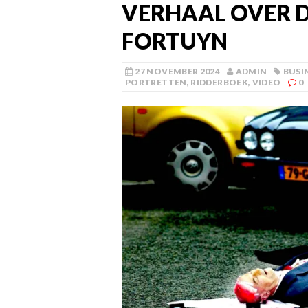
VERHAAL OVER 
FORTUYN
27 NOVEMBER 2024
ADMIN
BUSI
PORTRETTEN
,
RIDDERBOEK
,
VIDEO
0