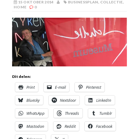
15 OKTOBER 2014
BUSINESSPLAN
,
COLLECTIE
,
HOME
0
Dit delen:
Print
E-mail
Pinterest
Bluesky
Nextdoor
LinkedIn
WhatsApp
Threads
Tumblr
Mastodon
Reddit
Facebook