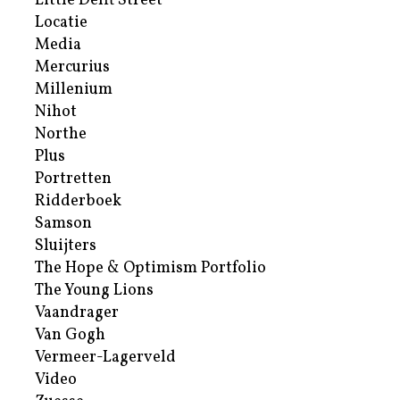
Little Delft Street
Locatie
Media
Mercurius
Millenium
Nihot
Northe
Plus
Portretten
Ridderboek
Samson
Sluijters
The Hope & Optimism Portfolio
The Young Lions
Vaandrager
Van Gogh
Vermeer-Lagerveld
Video