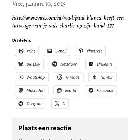
Vice, januari 10, 2015
http://www.vice.com/nl/read/paul-blanca-heeft-een-
tatoeage-van-je-suis-charlie-op-zijn-hand-171
Dit delen:
Print
E-mail
Pinterest
Bluesky
Nextdoor
LinkedIn
WhatsApp
Threads
Tumblr
Mastodon
Reddit
Facebook
Telegram
X
Plaats een reactie