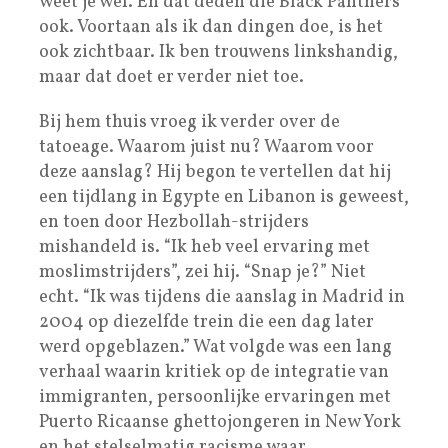
weet je wel. En dat deden die Black Panthers
ook. Voortaan als ik dan dingen doe, is het
ook zichtbaar. Ik ben trouwens linkshandig,
maar dat doet er verder niet toe.
Bij hem thuis vroeg ik verder over de
tatoeage. Waarom juist nu? Waarom voor
deze aanslag? Hij begon te vertellen dat hij
een tijdlang in Egypte en Libanon is geweest,
en toen door Hezbollah-strijders
mishandeld is. “Ik heb veel ervaring met
moslimstrijders”, zei hij. “Snap je?” Niet
echt. “Ik was tijdens die aanslag in Madrid in
2004 op diezelfde trein die een dag later
werd opgeblazen.” Wat volgde was een lang
verhaal waarin kritiek op de integratie van
immigranten, persoonlijke ervaringen met
Puerto Ricaanse ghettojongeren in New York
en het stelselmatig racisme waar