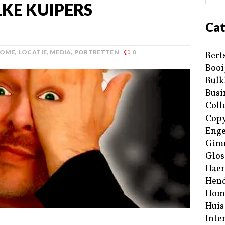
KE KUIPERS
Cat
OME
,
LOCATIE
,
MEDIA
,
PORTRETTEN
0
Bert
Booi
Bulk
Busi
Coll
Copy
Enge
Gim
Glos
Haer
Hend
Hom
Huis
Inte