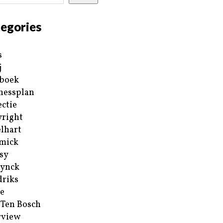
egories
s
j
boek
nessplan
ectie
right
lhart
mick
sy
ynck
riks
e
 Ten Bosch
rview