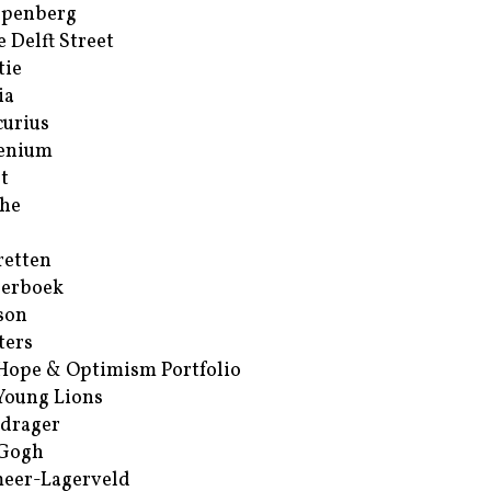
ppenberg
e Delft Street
tie
ia
urius
enium
t
he
retten
erboek
son
ters
Hope & Optimism Portfolio
Young Lions
drager
 Gogh
eer-Lagerveld