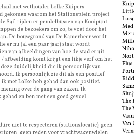
Kni
gehad met wethouder Lolke Kuipers
Littl
id gekomen waarom het Stationsplein project
Loca
s de Sail rijden er pendelbussen van Kooipunt
Med
stappen de bezoekers om zo, te voet door het
Merc
aan. De bouwgrond van De Kamerheer wordt
Mill
e er nu (al een paar jaar) staat wordt
Niho
en van afbeeldingen van hoe de stad er uit
Nort
 / afbeelding komt krijgt een likje verf om het
Plus
 deze duidelijkheid die ik persoonlijk van
Port
rd. Ik persoonlijk zie dit als een positief
Ridd
 ik met Lolke heb gehad dan ook positief.
Sam
n mening over de gang van zaken. Ik
Sluij
k gehad en ben met een goed gevoel
The 
The 
Vaan
Van
e niet te respecteren (stationslocatie); geen
Verm
tertoren, geen reden voor vrachtwagenwielen