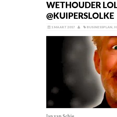
WETHOUDER LOL
@KUIPERSLOLKE
1 MAART 2017
BUSINESSPLAN
,
H
Jan van Schie